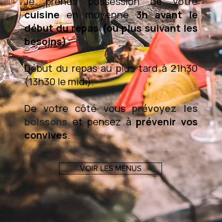
Je prends possession de votre
cuisine
en moyenne
3h avant le
début du repas (ou plus suivant les
besoins)
.
Début du repas au plus tard à 21h30
(13h30 le midi).
De votre côté vous
prévoyez les
boissons
et pensez à
prévenir vos
convives
.
VOIR LES MENUS