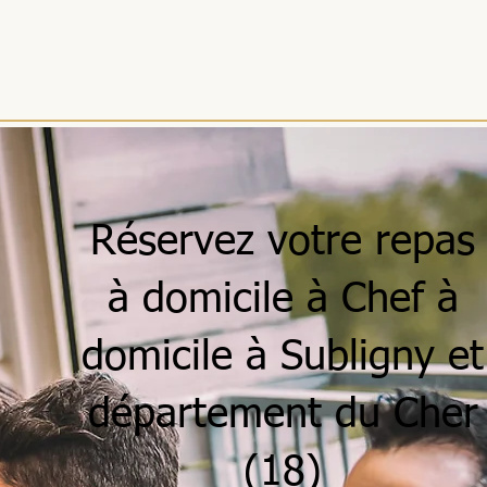
ACCUEIL
MENUS
SÉJOUR
SÉJOURS
RÉCEPTIONS
ENTREPRISES
Réservez votre repas
à domicile à Chef à
domicile à Subligny et
département du Cher
(18)