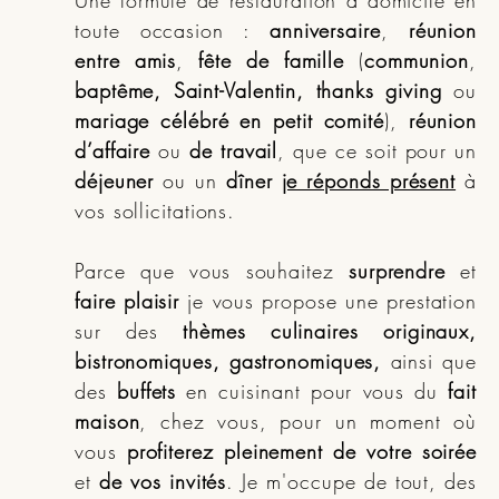
Une formule de restauration à domicile en
toute occasion :
anniversaire
,
réunion
entre amis
,
fête de famille
(
communion
,
baptême, Saint-Valentin, thanks giving
ou
mariage célébré en petit comité
),
réunion
d’affaire
ou
de travail
, que ce soit pour un
déjeuner
ou un
dîner
je réponds présent
à
vos sollicitations.
Parce que vous souhaitez
surprendre
et
faire plaisir
je vous propose une prestation
sur des
thèmes culinaires originaux,
bistronomiques, gastronomiques,
ainsi que
des
buffets
en cuisinant pour vous du
fait
maison
, chez vous, pour un moment où
vous
profiterez pleinement de votre soirée
et
de vos invités
. Je m'occupe de tout, des