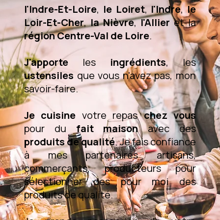
l'Indre-Et-Loire
,
le Loiret
,
l'Indre
,
le
Loir-Et-Cher
,
la Nièvre
,
l'Allier
et la
région Centre-Val de Loire
.
J'apporte
les
ingrédients
, les
ustensiles
que vous n'avez pas, mon
savoir-faire.
Je cuisine
votre repas
chez vous
pour du
fait maison
avec des
produits de qualité
. Je fais confiance
à mes partenaires artisans,
commerçants, producteurs pour
sélectionner des pour moi des
produits de qualité.