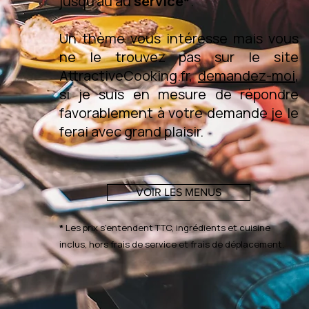
jusqu'au au
service*
.
Un thème vous intéresse mais vous
ne le trouvez pas sur le site
AttractiveCooking.fr,
demandez-moi
,
si je suis en mesure de répondre
favorablement à votre demande je le
ferai avec grand plaisir.
VOIR LES MENUS
*
Les prix s'entendent TTC, ingrédients et cuisine
inclus, hors frais de service et frais de déplacement.