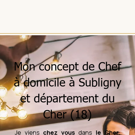
Mon concept de Chef
à domicile à Subligny
et département du
Cher (18)
Je viens
chez vous
dans
le Cher
,