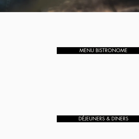
MENU BISTRONOME
DÉJEUNERS & DîNERS