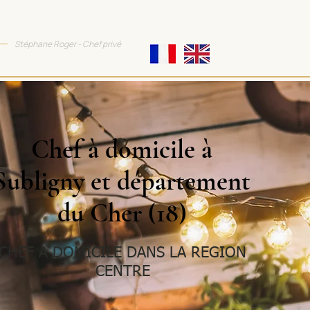
TTRACTIVE COOKING
Stéphane Roger - Chef privé
Chef à domicile à
Subligny et département
du Cher (18)
CHEF A DOMICILE DANS LA REGION
CENTRE