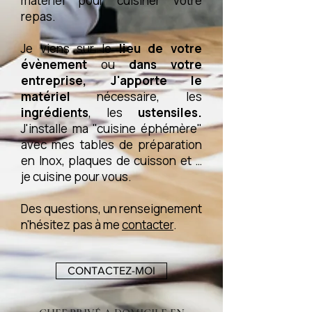
matériel pour cuisiner votre
repas.
Je viens sur le
lieu de votre
évènement
ou
dans votre
entreprise, J'apporte le
matériel
nécessaire, les
ingrédients
, les
ustensiles.
J'installe ma "cuisine éphémère"
avec mes tables de préparation
en Inox, plaques de cuisson et
…
je cuisine pour vous.
Des questions, un renseignement
n'hésitez pas à me
contacter
.
CONTACTEZ-MOI