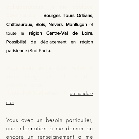
collaborateurs. Je me déplace
pour
cuisiner
à
Bourges
,
Tours
,
Orléans
,
Châteauroux
,
Blois
,
Nevers
,
Montluçon
et
toute la
région Centre-Val de Loire
.
Possibilité de déplacement en région
parisienne (Sud Paris).
Vous avez envie d'un repas à
votre image et différent des
plateaux-repas
livrés
habituellement ?
demandez-
.
moi
Vous avez un besoin particulier,
une information à me donner ou
encore un renseignement à me