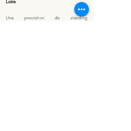
Loire
.
Une prestation de standing
avec
recettes raffinées
, des
produits
frais
et une
cuisine maison
pour
faire plaisir à
marquer les esprits et
vos collaborateurs.
***
Je réalise les achats
Je dresse la table et nettoie la cuisine
Je m'adapte à vos contraintes
alimentaires
Je sais me faire discret
Vous gagnez du temps de trajet
Vous bénéficiez de repas de qualité
***