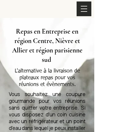
Repas en Entreprise en
région Centre, Nièvre et
Allier et région parisienne
sud
L'alternative à la livraison de
plateaux repas pour vos
réunions et évènements.
Vous souhaitez une coupure
gourmande pour vos réunions
sans quitter votre entreprise. Si
vous disposez d'un coin cuisine
avec un réfrigérateur et un point
d'eau dans lequel je peux installer