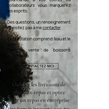
collaborateurs vous marquerez
les esprits.
Des questions, un renseignement
n'hésitez pas à me
contacter
.
Le prestation comprend l'eau et le
pain.
Pas de vente de boissons
alcoolisées.
CONTACTEZ-MOI
Oubliez les livraisons de
plateaux-repas et optez
pour un repas en entreprise