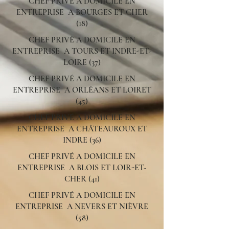
CHEF PRIVÉ A DOMICILE EN
ENTREPRISE A BOURGES ET CHER
(18)
CHEF PRIVÉ A DOMICILE EN
ENTREPRISE A TOURS ET INDRE-ET-
LOIRE (37)
CHEF PRIVÉ A DOMICILE EN
ENTREPRISE A ORLÉANS ET LOIRET
(45)
CHEF PRIVÉ A DOMICILE EN
ENTREPRISE A CHÂTEAUROUX ET
INDRE (36)
CHEF PRIVÉ A DOMICILE EN
ENTREPRISE A BLOIS ET LOIR-ET-
CHER (41)
CHEF PRIVÉ A DOMICILE EN
ENTREPRISE A NEVERS ET NIÈVRE
(58)