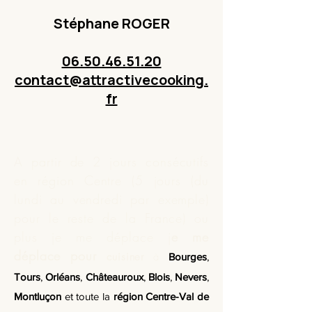
Stéphane ROGER
06.50.46.51.20
contact@attractivecooking.
fr
A partir de 2 jours consécutifs
en région Centre (5 jours (du
lundi au vendredi par exemple)
pour le reste de la France) ou
plus je me déplace j
e me
déplace pour
cuisiner
à
Bourges
,
Tours
,
Orléans
,
Châteauroux
,
Blois
,
Nevers
,
Montluçon
et toute la
région Centre-Val de