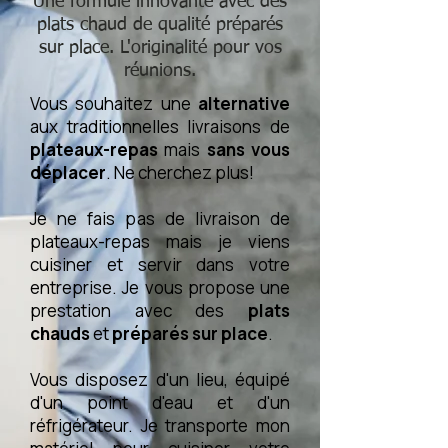
Une formule innovante avec des
plats chaud de qualité préparés
sur place. L'originalité pour vos
réunions.
Vous souhaitez une
alternative
aux traditionnelles livraisons de
plateaux-repas
mais
sans vous
déplacer
. Ne cherchez plus!
Je ne fais pas de livraison de
plateaux-repas mais je viens
cuisiner et servir dans votre
entreprise.
Je vous propose une
prestation avec des
plats
chauds
et
préparés sur place
.
Vous disposez d'un lieu, équipé
d'un point d'eau et d'un
réfrigérateur. Je transporte mon