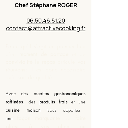
Chef Stéphane ROGER
06.50.46.51.20
contact@attractivecooking.fr
Parce qu'il s'agit en premier lieu
d'un
moment de partage
et de
convivialité
le
repas
articule
vos
réunions
; il est donc nécessaire
qu'il soit de qualité.
Avec des
recettes gastronomiques
raffinées
, des
produits frais
et une
cuisine maison
vous apportez
façon marquante
de
faire
une
plaisir à vos client ou