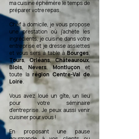
ma cuisine éphémère le temps de
préparer votre repas.
Chef à domicile, je vous propose
une prestation où j'achète les
ingrédients, je cuisine dans votre
entreprise et je dresse assiettes
et vous sers à table à
Bourges
,
Tours
,
Orléans
,
Châteauroux
,
Blois
,
Nevers
,
Montluçon
et
toute la
région Centre-Val de
Loire
.
Vous avez loué un gîte, un lieu
pour votre séminaire
d'entreprise. Je peux aussi venir
cuisiner pour vous !
En proposant une pause
gourmande à vos clients ou