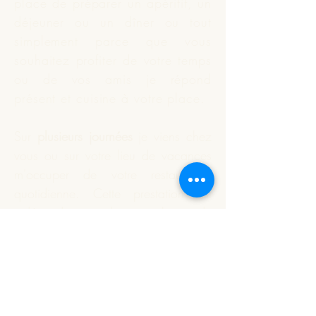
place de préparer un apéritif, un
déjeuner ou un dîner ou tout
simplement parce que vous
souhaitez profiter de votre temps
ou de vos amis je répond
présent et
cuisine
à votre place.
Sur
plusieurs journées
je viens chez
vous ou sur votre lieu de vacances
m'occuper de votre restauration
quotidienne. Cette prestation est
indépendante du nombre de
personnes à déjeuner.
Vous souhaitez que je réalise
votre apéritif dînatoire ou un plat
particulier. Nous définissons