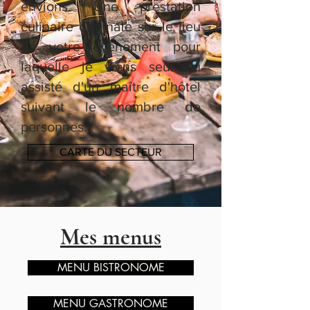
envions. Une prestation
culinaire originale sur le lieu
de votre évènement pour
laquelle je viens seul ou
assisté d'un maître d'hôtel
suivant le nombre de
personnes.
CARTE DU SECTEUR
Mes menus
MENU BISTRONOME
MENU GASTRONOME