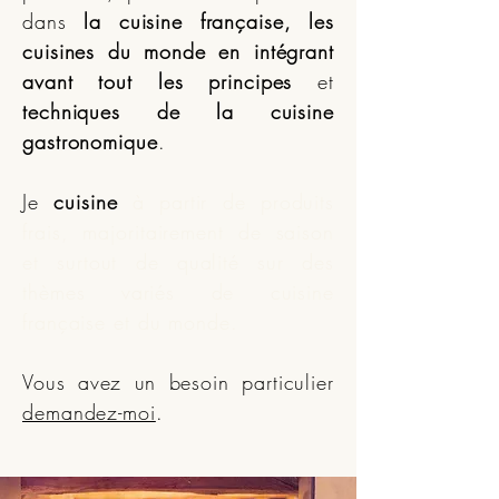
dans
la cuisine française, les
cuisines du monde
en intégrant
avant tout les principes
et
techniques de la cuisine
gastronomique
.
Je
cuisine
à partir de produits
frais, majoritairement de saison
et surtout de qualité sur des
thèmes variés de cuisine
française et du monde
.
Vous avez un besoin particulier
demandez-moi
.