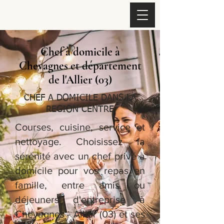
Chef à domicile à
Chevagnes et département
de l'Allier (03)
CHEF A DOMICILE DANS LA
REGION CENTRE
Courses, cuisine, service et
nettoyage. Choisissez la
sérénité avec un chef privé à
domicile pour vos repas en
famille, entre amis ou
déjeuners d'entreprise à
Chevagnes - Allier (03) et ses