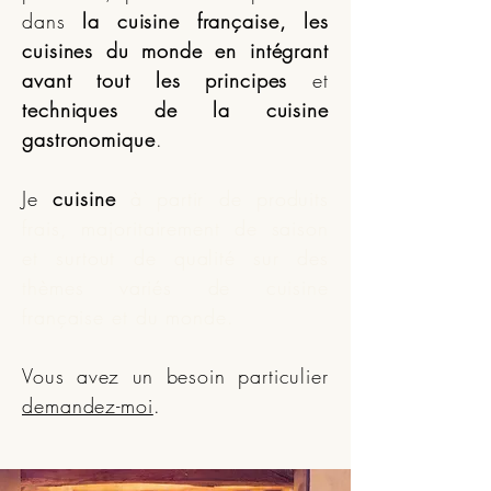
dans
la cuisine française, les
cuisines du monde
en intégrant
avant tout les principes
et
techniques de la cuisine
gastronomique
.
Je
cuisine
à partir de produits
frais, majoritairement de saison
et surtout de qualité sur des
thèmes variés de cuisine
française et du monde
.
Vous avez un besoin particulier
demandez-moi
.