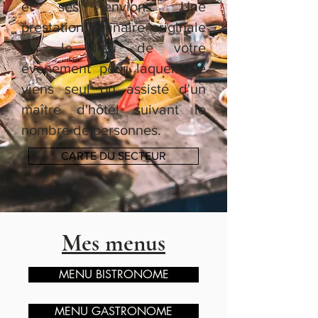
et ses envions. Une
prestation culinaire originale
sur le lieu de votre
évènement pour laquelle je
viens seul ou assisté d'un
maître d'hôtel suivant le
nombre de personnes.
CARTE DU SECTEUR
Mes menus
MENU BISTRONOME
MENU GASTRONOME