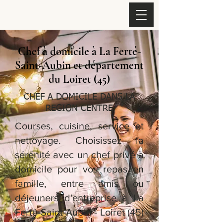
Chef à domicile à La Ferté-
Saint-Aubin et département
du Loiret (45)
CHEF A DOMICILE DANS LA
REGION CENTRE
Courses, cuisine, service et
nettoyage. Choisissez la
sérénité avec un chef privé à
domicile pour vos repas en
famille, entre amis ou
déjeuners d'entreprise à La
Ferté-Saint-Aubin - Loiret (45)