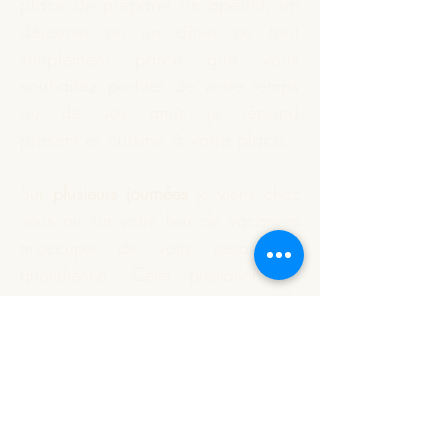
place de préparer un apéritif, un
déjeuner ou un dîner ou tout
simplement parce que vous
souhaitez profiter de votre temps
ou de vos amis je répond
présent et
cuisine
à votre place.
Sur
plusieurs journées
je viens chez
vous ou sur votre lieu de vacances
m'occuper de votre restauration
quotidienne. Cette prestation est
indépendante du nombre de
personnes à déjeuner.
Vous souhaitez que je réalise
votre apéritif dînatoire ou un plat
particulier. Nous définissons