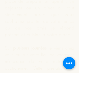
place de préparer un apéritif, un
déjeuner ou un dîner ou tout
simplement parce que vous
souhaitez profiter de votre temps
ou de vos amis je répond
présent et
cuisine
à votre place.
Sur
plusieurs journées
je viens chez
vous ou sur votre lieu de vacances
m'occuper de votre restauration
quotidienne. Cette prestation est
indépendante du nombre de
personnes à déjeuner.
Vous souhaitez que je réalise
votre apéritif dînatoire ou un plat
particulier. Nous définissons