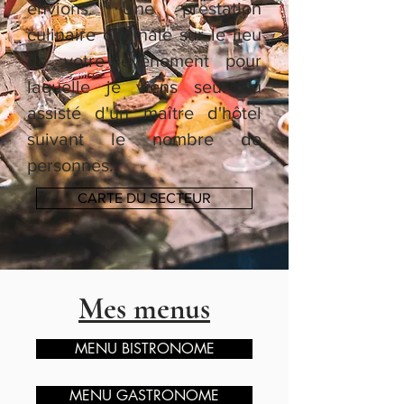
envions. Une prestation
culinaire originale sur le lieu
de votre évènement pour
laquelle je viens seul ou
assisté d'un maître d'hôtel
suivant le nombre de
personnes.
CARTE DU SECTEUR
Mes menus
MENU BISTRONOME
MENU GASTRONOME