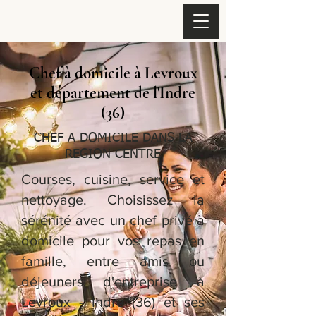
Chef à domicile à Levroux
et département de l'Indre
(36)
CHEF A DOMICILE DANS LA
REGION CENTRE
Courses, cuisine, service et
nettoyage. Choisissez la
sérénité avec un chef privé à
domicile pour vos repas en
famille, entre amis ou
déjeuners d'entreprise à
Levroux - Indre (36) et ses