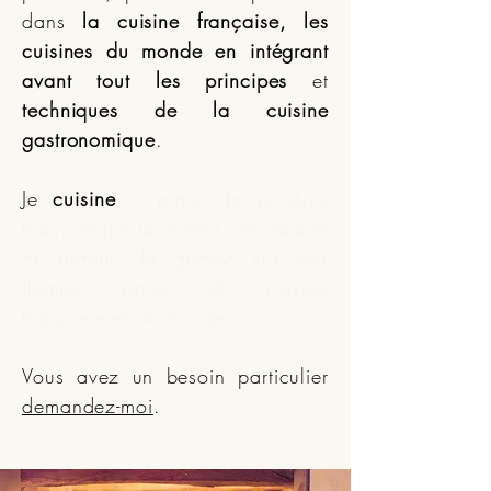
dans
la cuisine française, les
cuisines du monde
en intégrant
avant tout les principes
et
techniques de la cuisine
gastronomique
.
Je
cuisine
à partir de produits
frais, majoritairement de saison
et surtout de qualité sur des
thèmes variés de cuisine
française et du monde
.
Vous avez un besoin particulier
demandez-moi
.