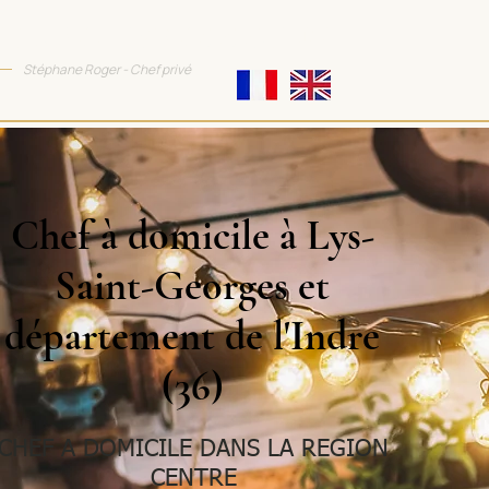
TTRACTIVE COOKING
Stéphane Roger - Chef privé
Chef à domicile à Lys-
Saint-Georges et
département de l'Indre
(36)
CHEF A DOMICILE DANS LA REGION
CENTRE