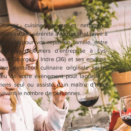
Courses, cuisine, service et nettoyage.
Choisissez la sérénité avec un chef privé à
domicile pour vos repas en famille, entre
amis ou déjeuners d'entreprise à Lys-
Saint-Georges - Indre (36) et ses envions.
Une prestation culinaire originale sur le
lieu de votre évènement pour laquelle je
viens seul ou assisté d'un maître d'hôtel
suivant le nombre de personnes.