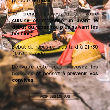
produits de qualité.
Je prends possession de votre
cuisine
en moyenne
3h avant le
début du repas (ou plus suivant les
besoins)
.
Début du repas au plus tard à 21h30
(13h30 le midi).
De votre côté vous
prévoyez les
boissons
et pensez à
prévenir vos
convives
.
VOIR LES MENUS