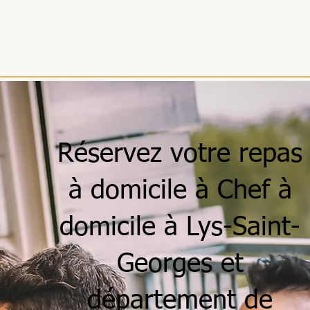
ACCUEIL
MENUS
SÉJOURS
RÉCEPTIONS
ENTREPRISES
Réservez votre repas
à domicile à Chef à
domicile à Lys-Saint-
Georges et
département de