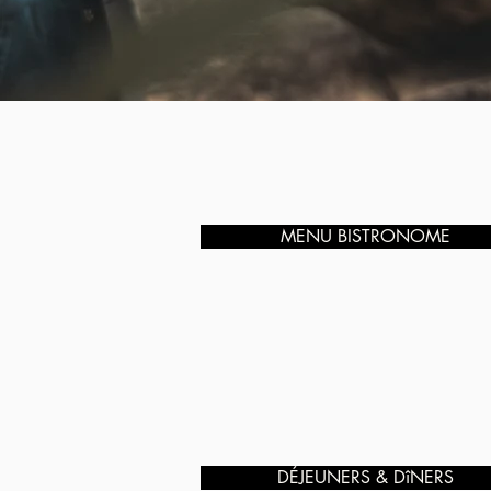
MENU BISTRONOME
DÉJEUNERS & DîNERS