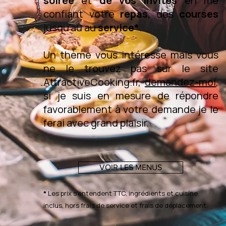
soirée
et
de vos invités
en me
confiant votre
repas
, des
courses
jusqu'au au
service*
.
Un thème vous intéresse mais vous
ne le trouvez pas sur le site
AttractiveCooking.fr,
demandez-moi
,
si je suis en mesure de répondre
favorablement à votre demande je le
ferai avec grand plaisir.
VOIR LES MENUS
*
Les prix s'entendent TTC, ingrédients et cuisine
inclus, hors frais de service et frais de déplacement.