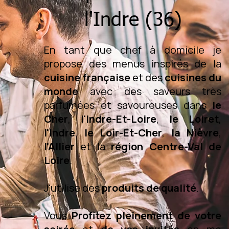
l'Indre (36)
En tant que chef à domicile je
propose des menus inspirés de la
cuisine française
et des
cuisines du
monde
avec des saveurs très
parfumées et savoureuses dans
le
Cher
,
l'Indre-Et-Loire
,
le Loiret
,
l'Indre
,
le Loir-Et-Cher
,
la Nièvre
,
l'Allier
et la
région Centre-Val de
Loire
.
J'utilise des
produits de qualité
.
Vous
Profitez pleinement de votre