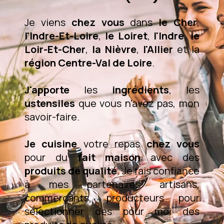
Je viens
chez vous
dans
le Cher
,
l'Indre-Et-Loire
,
le Loiret
,
l'Indre
,
le
Loir-Et-Cher
,
la Nièvre
,
l'Allier
et la
région Centre-Val de Loire
.
J'apporte
les
ingrédients
, les
ustensiles
que vous n'avez pas, mon
savoir-faire.
Je cuisine
votre repas
chez vous
pour du
fait maison
avec des
produits de qualité
. Je fais confiance
à mes partenaires artisans,
commerçants, producteurs pour
sélectionner des pour moi des