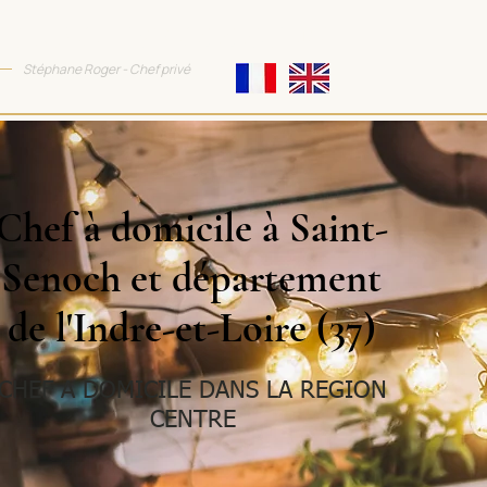
TTRACTIVE COOKING
Stéphane Roger - Chef privé
Chef à domicile à Saint-
Senoch et département
de l'Indre-et-Loire (37)
CHEF A DOMICILE DANS LA REGION
CENTRE