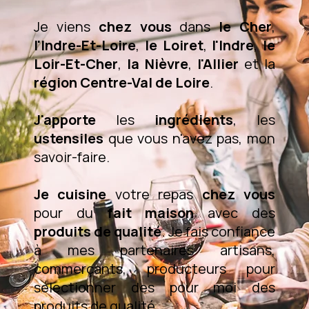
Je viens
chez vous
dans
le Cher
,
l'Indre-Et-Loire
,
le Loiret
,
l'Indre
,
le
Loir-Et-Cher
,
la Nièvre
,
l'Allier
et la
région Centre-Val de Loire
.
J'apporte
les
ingrédients
, les
ustensiles
que vous n'avez pas, mon
savoir-faire.
Je cuisine
votre repas
chez vous
pour du
fait maison
avec des
produits de qualité
. Je fais confiance
à mes partenaires artisans,
commerçants, producteurs pour
sélectionner des pour moi des
produits de qualité.