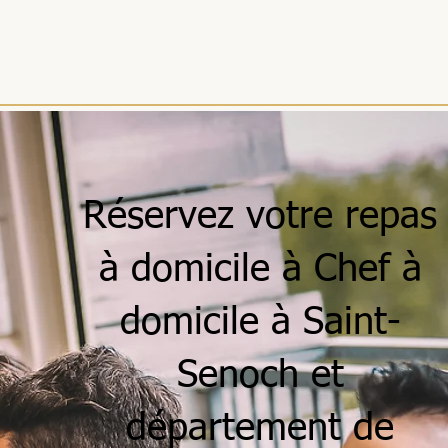
ACCUEIL
MENUS
SÉJOURS
RÉCEPTIONS
ENTREPRISES
Réservez votre repas
à domicile à Chef à
domicile à Saint-
Senoch et
département de