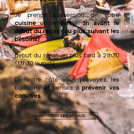
Je prends possession de votre
cuisine
en moyenne
3h avant le
début du repas (ou plus suivant les
besoins)
.
Début du repas au plus tard à 21h30
(13h30 le midi).
De votre côté vous
prévoyez les
boissons
et pensez à
prévenir vos
convives
.
VOIR LES MENUS