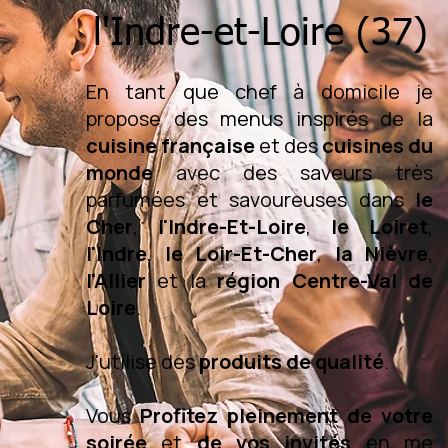
l'Indre-et-Loire (37)
En tant que chef à domicile je
propose des menus inspirés de la
cuisine française
et des
cuisines du
monde
avec des saveurs très
parfumées et savoureuses dans
le
Cher
,
l'Indre-Et-Loire
,
le Loiret
,
l'Indre
,
le Loir-Et-Cher
,
la Nièvre
,
l'Allier
et la
région Centre-Val de
Loire
.
J'utilise des
produits de qualité
.
Vous
Profitez pleinement de votre
soirée
et
de vos invités
en me