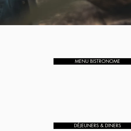
MENU BISTRONOME
DÉJEUNERS & DîNERS