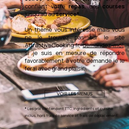
confiant votre
repas
, des
courses
jusqu'au au
service*
.
Un thème vous intéresse mais vous
ne le trouvez pas sur le site
AttractiveCooking.fr,
demandez-moi
,
si je suis en mesure de répondre
favorablement à votre demande je le
ferai avec grand plaisir.
VOIR LES MENUS
*
Les prix s'entendent TTC, ingrédients et cuisine
inclus, hors frais de service et frais de déplacement.