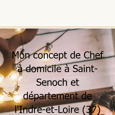
Mon concept de Chef
à domicile à Saint-
Senoch et
département de
l'Indre-et-Loire (37)