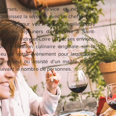
Courses, cuisine, service et nettoyage.
Choisissez la sérénité avec un chef privé à
domicile pour vos repas en famille, entre
amis ou déjeuners d'entreprise à Saint-
Senoch - Indre-et-Loire (37) et ses envions.
Une prestation culinaire originale sur le
lieu de votre évènement pour laquelle je
viens seul ou assisté d'un maître d'hôtel
suivant le nombre de personnes.