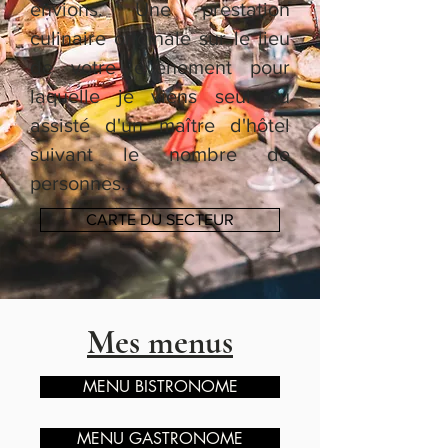
envions. Une prestation
culinaire originale sur le lieu
de votre évènement pour
laquelle je viens seul ou
assisté d'un maître d'hôtel
suivant le nombre de
personnes.
CARTE DU SECTEUR
Mes menus
MENU BISTRONOME
MENU GASTRONOME