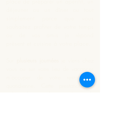
place de préparer un apéritif, un
déjeuner ou un dîner ou tout
simplement parce que vous
souhaitez profiter de votre temps
ou de vos amis je répond
présent et
cuisine
à votre place.
Sur
plusieurs journées
je viens chez
vous ou sur votre lieu de vacances
m'occuper de votre restauration
quotidienne. Cette prestation est
indépendante du nombre de
personnes à déjeuner.
Vous souhaitez que je réalise
votre apéritif dînatoire ou un plat
particulier. Nous définissons