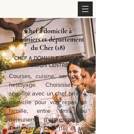
Chef à domicile à
Thaumiers et département
du Cher (18)
CHEF A DOMICILE DANS LA
REGION CENTRE
Courses, cuisine, service et
nettoyage. Choisissez la
sérénité avec un chef privé à
domicile pour vos repas en
famille, entre amis ou
déjeuners d'entreprise à
Thaumiers - Cher (18) et ses