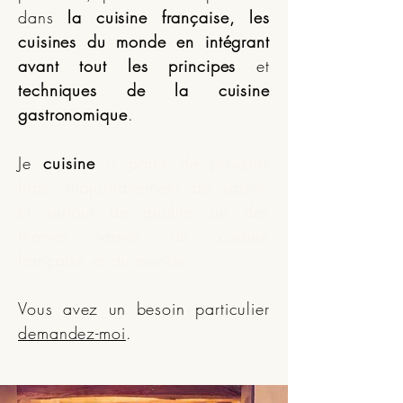
dans
la cuisine française, les
cuisines du monde
en intégrant
avant tout les principes
et
techniques de la cuisine
gastronomique
.
Je
cuisine
à partir de produits
frais, majoritairement de saison
et surtout de qualité sur des
thèmes variés de cuisine
française et du monde
.
Vous avez un besoin particulier
demandez-moi
.