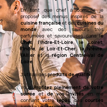
En tant que chef à domicile je
propose des menus inspirés de la
cuisine française
et des
cuisines du
monde
avec des saveurs très
parfumées et savoureuses dans
le
Cher
,
l'Indre-Et-Loire
,
le Loiret
,
l'Indre
,
le Loir-Et-Cher
,
la Nièvre
,
l'Allier
et la
région Centre-Val de
Loire
.
J'utilise des
produits de qualité
.
Vous
Profitez pleinement de votre
soirée
et
de vos invités
en me
confiant votre
repas
, des
courses
jusqu'au au
service*
.