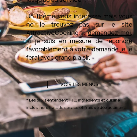
Un thème vous intéresse mais vous
ne le trouvez pas sur le site
AttractiveCooking.fr,
demandez-moi
,
si je suis en mesure de répondre
favorablement à votre demande je le
ferai avec grand plaisir.
VOIR LES MENUS
*
Les prix s'entendent TTC, ingrédients et cuisine
inclus, hors frais de service et frais de déplacement.