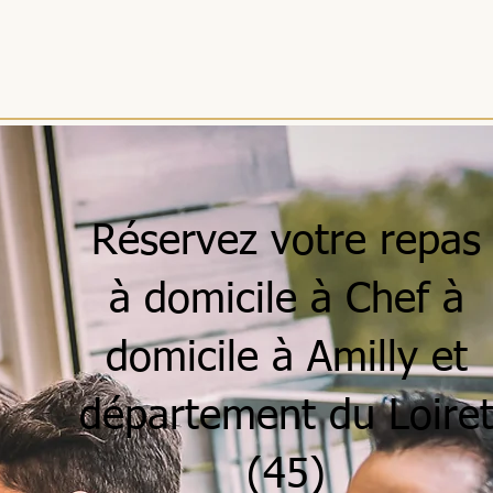
ACCUEIL
MENUS
SÉJOURS
RÉCEPTIONS
ENTREPRISES
Réservez votre repas
à domicile à Chef à
domicile à Amilly et
département du Loire
(45)