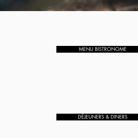
MENU BISTRONOME
DÉJEUNERS & DîNERS