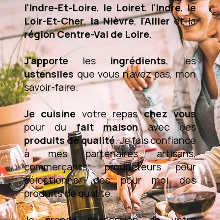
l'Indre-Et-Loire
,
le Loiret
,
l'Indre
,
le
Loir-Et-Cher
,
la Nièvre
,
l'Allier
et la
région Centre-Val de Loire
.
J'apporte
les
ingrédients
, les
ustensiles
que vous n'avez pas, mon
savoir-faire.
Je cuisine
votre repas
chez vous
pour du
fait maison
avec des
produits de qualité
. Je fais confiance
à mes partenaires artisans,
commerçants, producteurs pour
sélectionner des pour moi des
produits de qualité.
Je prends possession de votre