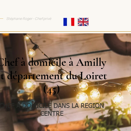
TTRACTIVE COOKING
Stéphane Roger - Chef privé
Chef à domicile à Amilly
et département du Loiret
(45)
CHEF A DOMICILE DANS LA REGION
CENTRE