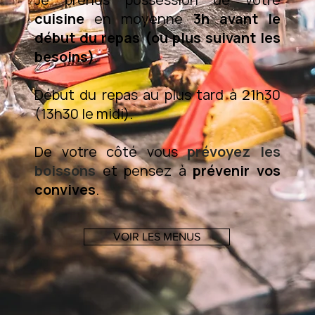
cuisine
en moyenne
3h avant le
début du repas (ou plus suivant les
besoins)
.
Début du repas au plus tard à 21h30
(13h30 le midi).
De votre côté vous
prévoyez les
boissons
et pensez à
prévenir vos
convives
.
VOIR LES MENUS