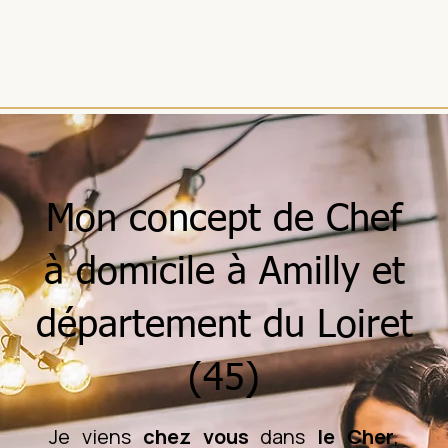
Mon concept de Chef
à domicile à Amilly et
département du Loiret
(45)
Je viens
chez vous
dans
le Cher
,