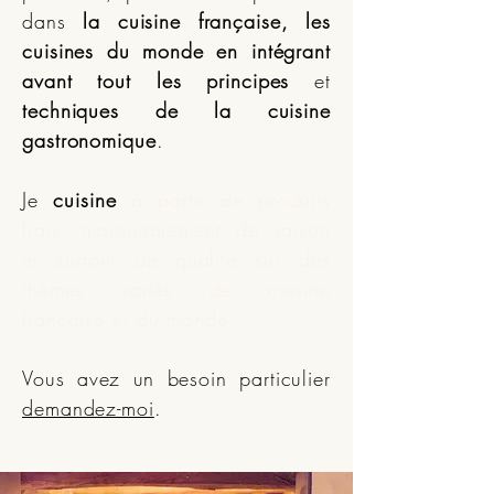
dans
la cuisine française, les
cuisines du monde
en intégrant
avant tout les principes
et
techniques de la cuisine
gastronomique
.
Je
cuisine
à partir de produits
frais, majoritairement de saison
et surtout de qualité sur des
thèmes variés de cuisine
française et du monde
.
Vous avez un besoin particulier
demandez-moi
.