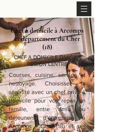
Chef à domicile à Arcomps
et département du Cher
(18)
CHEF A DOMICILE DANS LA
REGION CENTRE
Courses, cuisine, service et
nettoyage. Choisissez la
sérénité avec un chef privé à
domicile pour vos repas en
famille, entre amis ou
déjeuners d'entreprise à
Arcomps - Cher (18) et ses