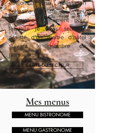
envions. Une prestation
culinaire originale sur le lieu
de votre évènement pour
laquelle je viens seul ou
assisté d'un maître d'hôtel
suivant le nombre de
personnes.
CARTE DU SECTEUR
Mes menus
MENU BISTRONOME
MENU GASTRONOME