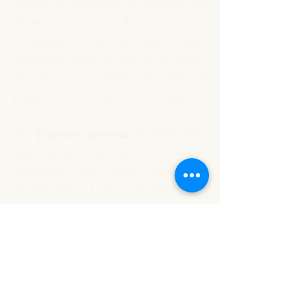
place de préparer un apéritif, un
déjeuner ou un dîner ou tout
simplement parce que vous
souhaitez profiter de votre temps
ou de vos amis je répond
présent et
cuisine
à votre place.
Sur
plusieurs journées
je viens chez
vous ou sur votre lieu de vacances
m'occuper de votre restauration
quotidienne. Cette prestation est
indépendante du nombre de
personnes à déjeuner.
Vous souhaitez que je réalise
votre apéritif dînatoire ou un plat
particulier. Nous définissons