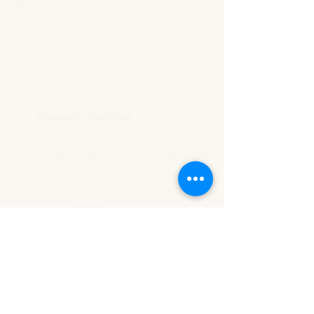
déjeuner ou un dîner ou tout
simplement parce que vous
souhaitez profiter de votre temps
ou de vos amis je répond
présent et
cuisine
à votre place.
Sur
plusieurs journées
je viens chez
vous ou sur votre lieu de vacances
m'occuper de votre restauration
quotidienne. Cette prestation est
indépendante du nombre de
personnes à déjeuner.
Vous souhaitez que je réalise
votre apéritif dînatoire ou un plat
particulier. Nous définissons
ensemble ce qui est à préparer;