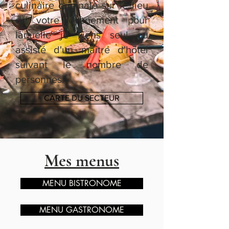
culinaire originale sur le lieu
de votre évènement pour
laquelle je viens seul ou
assisté d'un maître d'hôtel
suivant le nombre de
personnes.
CARTE DU SECTEUR
Mes menus
MENU BISTRONOME
MENU GASTRONOME