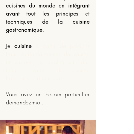
cuisines du monde
en intégrant
avant tout les principes
et
techniques de la cuisine
gastronomique
.
Je
cuisine
à partir de produits
frais, majoritairement de saison
et surtout de qualité sur des
thèmes variés de cuisine
française et du monde
.
Vous avez un besoin particulier
demandez-moi
.