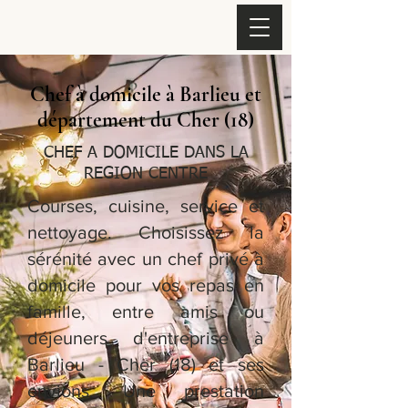
Chef à domicile à Barlieu et
département du Cher (18)
CHEF A DOMICILE DANS LA
REGION CENTRE
Courses, cuisine, service et
nettoyage. Choisissez la
sérénité avec un chef privé à
domicile pour vos repas en
famille, entre amis ou
déjeuners d'entreprise à
Barlieu - Cher (18) et ses
envions. Une prestation