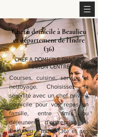
Chef à domicile à Beaulieu
et département de l'Indre
(36)
CHEF A DOMICILE DANS LA
REGION CENTRE
Courses, cuisine, service et
nettoyage. Choisissez la
sérénité avec un chef privé à
domicile pour vos repas en
famille, entre amis ou
déjeuners d'entreprise à
Beaulieu - Indre (36) et ses