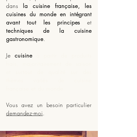
dans
la cuisine française, les
cuisines du monde
en intégrant
avant tout les principes
et
techniques de la cuisine
gastronomique
.
Je
cuisine
à partir de produits
frais, majoritairement de saison
et surtout de qualité sur des
thèmes variés de cuisine
française et du monde
.
Vous avez un besoin particulier
demandez-moi
.