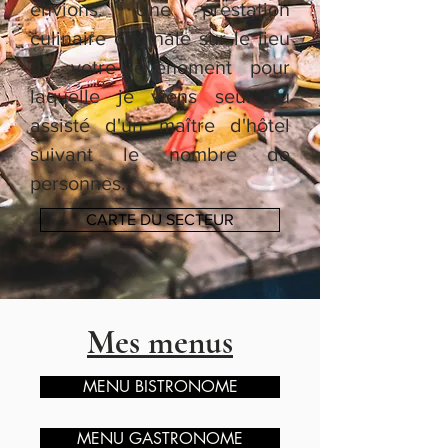
envions. Une prestation
culinaire originale sur le lieu
de votre évènement pour
laquelle je viens seul ou
assisté d'un maître d'hôtel
suivant le nombre de
personnes.
CARTE DU SECTEUR
Mes menus
MENU BISTRONOME
MENU GASTRONOME