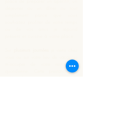
place de préparer un apéritif, un
déjeuner ou un dîner ou tout
simplement parce que vous
souhaitez profiter de votre temps
ou de vos amis je répond
présent et
cuisine
à votre place.
Sur
plusieurs journées
je viens chez
vous ou sur votre lieu de vacances
m'occuper de votre restauration
quotidienne. Cette prestation est
indépendante du nombre de
personnes à déjeuner.
Vous souhaitez que je réalise
votre apéritif dînatoire ou un plat
particulier. Nous définissons