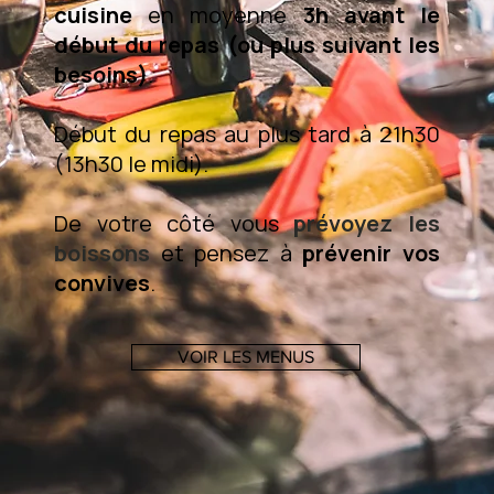
cuisine
en moyenne
3h avant le
début du repas (ou plus suivant les
besoins)
.
Début du repas au plus tard à 21h30
(13h30 le midi).
De votre côté vous
prévoyez les
boissons
et pensez à
prévenir vos
convives
.
VOIR LES MENUS