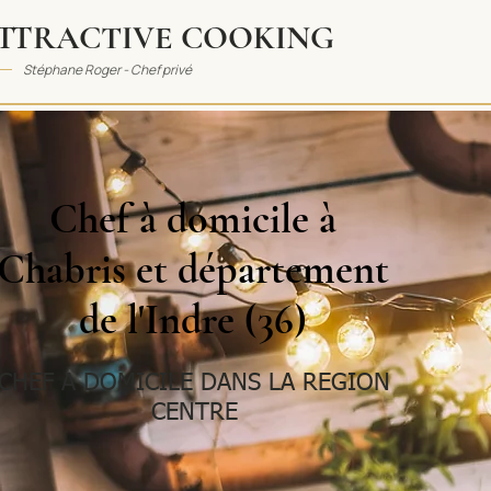
TTRACTIVE COOKING
Stéphane Roger - Chef privé
Chef à domicile à
Chabris et département
de l'Indre (36)
CHEF A DOMICILE DANS LA REGION
CENTRE