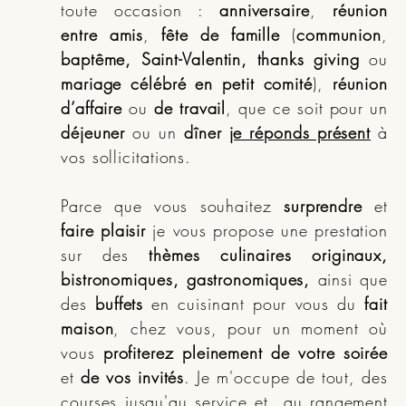
toute occasion :
anniversaire
,
réunion
entre amis
,
fête de famille
(
communion
,
baptême, Saint-Valentin, thanks giving
ou
mariage célébré en petit comité
),
réunion
d’affaire
ou
de travail
, que ce soit pour un
déjeuner
ou un
dîner
je réponds présent
à
vos sollicitations.
Parce que vous souhaitez
surprendre
et
faire plaisir
je vous propose une prestation
sur des
thèmes culinaires originaux,
bistronomiques, gastronomiques,
ainsi que
des
buffets
en cuisinant pour vous du
fait
maison
, chez vous, pour un moment où
vous
profiterez pleinement de votre soirée
et
de vos invités
. Je m'occupe de tout, des
courses jusqu'au service et au rangement