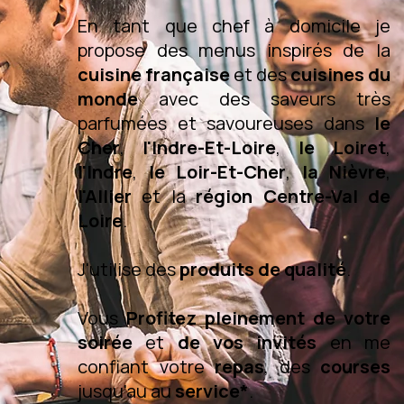
En tant que chef à domicile je
propose des menus inspirés de la
cuisine française
et des
cuisines du
monde
avec des saveurs très
parfumées et savoureuses dans
le
Cher
,
l'Indre-Et-Loire
,
le Loiret
,
l'Indre
,
le Loir-Et-Cher
,
la Nièvre
,
l'Allier
et la
région Centre-Val de
Loire
.
J'utilise des
produits de qualité
.
Vous
Profitez pleinement de votre
soirée
et
de vos invités
en me
confiant votre
repas
, des
courses
jusqu'au au
service*
.