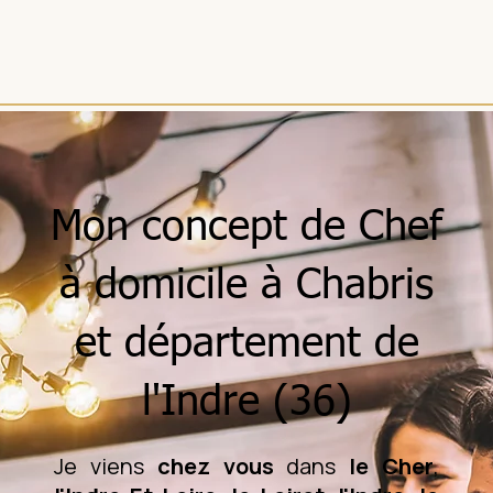
Mon concept de Chef
à domicile à Chabris
et département de
l'Indre (36)
Je viens
chez vous
dans
le Cher
,