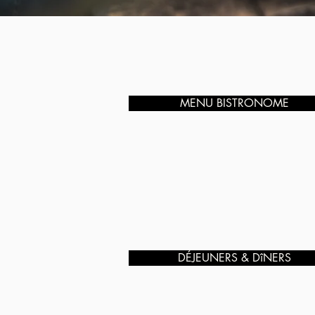
MENU BISTRONOME
DÉJEUNERS & DîNERS