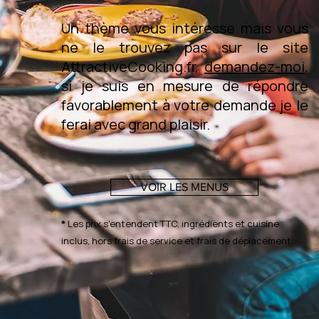
Un thème vous intéresse mais vous
ne le trouvez pas sur le site
AttractiveCooking.fr,
demandez-moi
,
si je suis en mesure de répondre
favorablement à votre demande je le
ferai avec grand plaisir.
VOIR LES MENUS
*
Les prix s'entendent TTC, ingrédients et cuisine
inclus, hors frais de service et frais de déplacement.