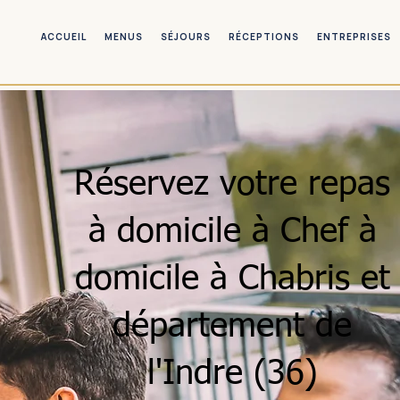
ACCUEIL
MENUS
SÉJOURS
RÉCEPTIONS
ENTREPRISES
Réservez votre repas
à domicile à Chef à
domicile à Chabris et
département de
l'Indre (36)