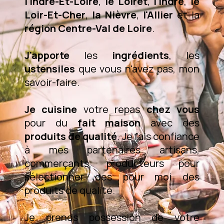
l'Indre-Et-Loire
,
le Loiret
,
l'Indre
,
le
Loir-Et-Cher
,
la Nièvre
,
l'Allier
et la
région Centre-Val de Loire
.
J'apporte
les
ingrédients
, les
ustensiles
que vous n'avez pas, mon
savoir-faire.
Je cuisine
votre repas
chez vous
pour du
fait maison
avec des
produits de qualité
. Je fais confiance
à mes partenaires artisans,
commerçants, producteurs pour
sélectionner des pour moi des
produits de qualité.
Je prends possession de votre