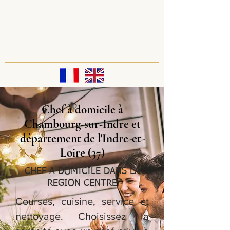
Chef à domicile à
Chambourg-sur-Indre et
département de l'Indre-et-
Loire (37)
CHEF A DOMICILE DANS LA
REGION CENTRE
Courses, cuisine, service et
nettoyage. Choisissez la