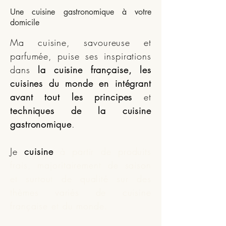
Une cuisine gastronomique à votre
domicile
Ma cuisine, savoureuse et
parfumée, puise ses inspirations
dans
la cuisine française, les
cuisines du monde
en intégrant
avant tout les principes
et
techniques de la cuisine
gastronomique
.
Je
cuisine
à partir de produits
frais, majoritairement de saison
et surtout de qualité sur des
thèmes variés de cuisine
française et du monde
.