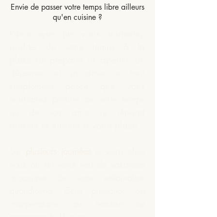
Envie de passer votre temps libre ailleurs
qu'en cuisine ?
Parce que que vous souhaitez
profiter de votre temps à la
place de préparer un apéritif, un
déjeuner ou un dîner ou tout
simplement parce que vous
souhaitez profiter de votre temps
ou de vos amis je répond
présent et
cuisine
à votre place.
Sur
plusieurs journées
je viens chez
vous ou sur votre lieu de vacances
m'occuper de votre restauration
quotidienne. Cette prestation est
indépendante du nombre de
personnes à déjeuner.