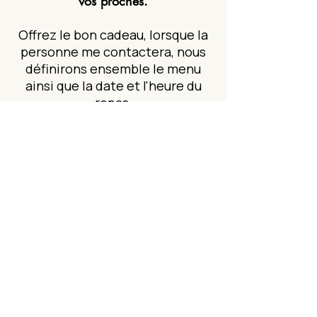
vos proches.
Offrez le bon cadeau, lorsque la
personne me contactera, nous
définirons ensemble le menu
ainsi que la date et l'heure du
repas.
Je ferai les
courses
, je viendrai
cuisiner
chez la personne et
m'occuperai du
service à table
.
Pour des produits d'exception
comme le foie gras, le homard, les
langoustes ou tout autre produit
d'exception un devis adapté sera
réalisé en tentant compte du surcoût
éventuel de ces ingrédients.