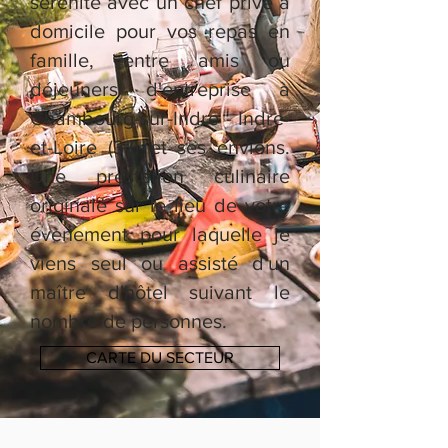
sérénité avec un chef privé à
domicile pour vos repas en
famille, entre amis ou
déjeuners d'entreprise à
Chambourg-sur-Indre - Indre-
et-Loire (37) et ses envions.
Une prestation culinaire
originale sur le lieu de votre
évènement pour laquelle je
viens seul ou assisté d'un
maître d'hôtel suivant le
nombre de personnes.
CARTE DU SECTEUR