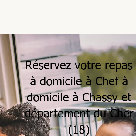
ACCUEIL
MENUS
SÉJOURS
RÉCEPTIONS
ENTREPRISES
Réservez votre repas
à domicile à Chef à
domicile à Chassy et
département du Cher
(18)