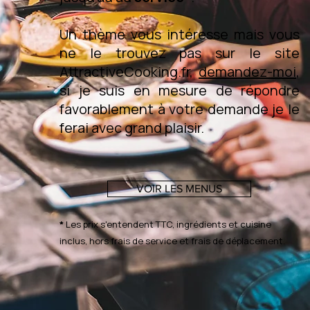
Un thème vous intéresse mais vous
ne le trouvez pas sur le site
AttractiveCooking.fr,
demandez-moi
,
si je suis en mesure de répondre
favorablement à votre demande je le
ferai avec grand plaisir.
VOIR LES MENUS
*
Les prix s'entendent TTC, ingrédients et cuisine
inclus, hors frais de service et frais de déplacement.