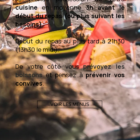
cuisine
en moyenne
3h avant le
début du repas (ou plus suivant les
besoins)
.
Début du repas au plus tard à 21h30
(13h30 le midi).
De votre côté vous
prévoyez les
boissons
et pensez à
prévenir vos
convives
.
VOIR LES MENUS