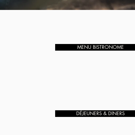
MENU BISTRONOME
DÉJEUNERS & DîNERS