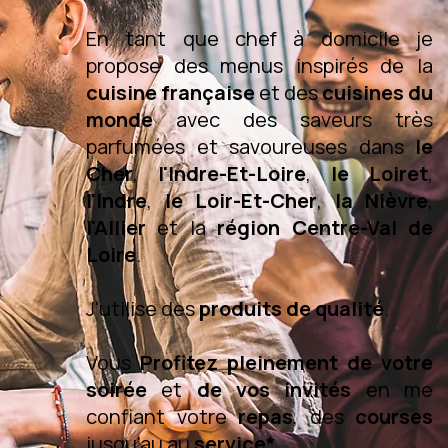
En tant que chef à domicile je
propose des menus inspirés de la
cuisine française
et des
cuisines du
monde
avec des saveurs très
parfumées et savoureuses dans
le
Cher
,
l'Indre-Et-Loire
,
le Loiret
,
l'Indre
,
le Loir-Et-Cher
,
la Nièvre
,
l'Allier
et la
région Centre-Val de
Loire
.
J'utilise des
produits de qualité
.
Vous
Profitez pleinement de votre
soirée
et
de vos invités
en me
confiant votre
repas
, des
courses
jusqu'au au
service*
.