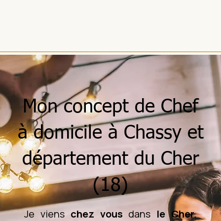
Mon concept de Chef
à domicile à Chassy et
département du Cher
(18)
Je viens
chez vous
dans
le Cher
,