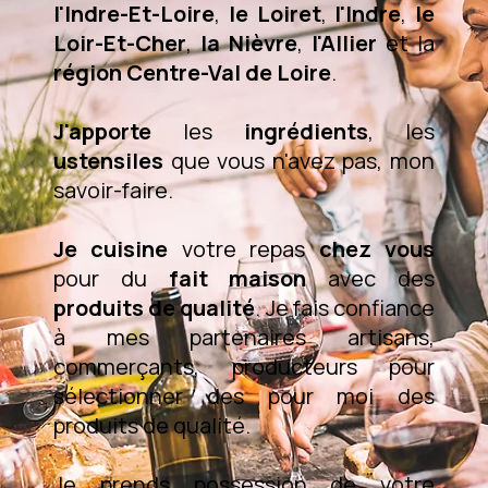
l'Indre-Et-Loire
,
le Loiret
,
l'Indre
,
le
Loir-Et-Cher
,
la Nièvre
,
l'Allier
et la
région Centre-Val de Loire
.
J'apporte
les
ingrédients
, les
ustensiles
que vous n'avez pas, mon
savoir-faire.
Je cuisine
votre repas
chez vous
pour du
fait maison
avec des
produits de qualité
. Je fais confiance
à mes partenaires artisans,
commerçants, producteurs pour
sélectionner des pour moi des
produits de qualité.
Je prends possession de votre