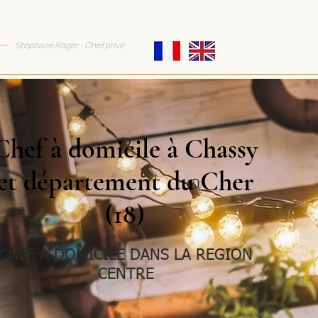
TTRACTIVE COOKING
Stéphane Roger - Chef privé
Chef à domicile à Chassy
et département du Cher
(18)
CHEF A DOMICILE DANS LA REGION
CENTRE