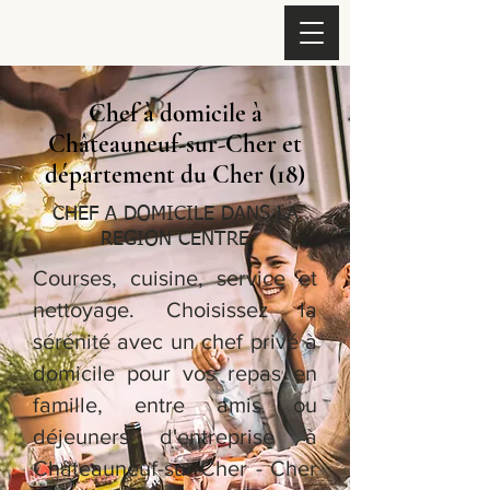
Chef à domicile à
Châteauneuf-sur-Cher et
département du Cher (18)
CHEF A DOMICILE DANS LA
REGION CENTRE
Courses, cuisine, service et
nettoyage. Choisissez la
sérénité avec un chef privé à
domicile pour vos repas en
famille, entre amis ou
déjeuners d'entreprise à
Châteauneuf-sur-Cher - Cher