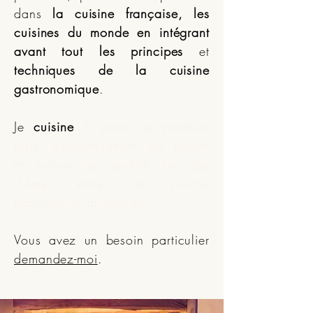
dans
la cuisine française, les
cuisines du monde
en intégrant
avant tout les principes
et
techniques de la cuisine
gastronomique
.
Je
cuisine
à partir de produits
frais, majoritairement de saison
et surtout de qualité sur des
thèmes variés de cuisine
française et du monde
.
Vous avez un besoin particulier
demandez-moi
.