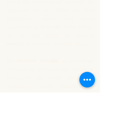
place de préparer un apéritif, un
déjeuner ou un dîner ou tout
simplement parce que vous
souhaitez profiter de votre temps
ou de vos amis je répond
présent et
cuisine
à votre place.
Sur
plusieurs journées
je viens chez
vous ou sur votre lieu de vacances
m'occuper de votre restauration
quotidienne. Cette prestation est
indépendante du nombre de
personnes à déjeuner.
Vous souhaitez que je réalise
votre apéritif dînatoire ou un plat
particulier. Nous définissons