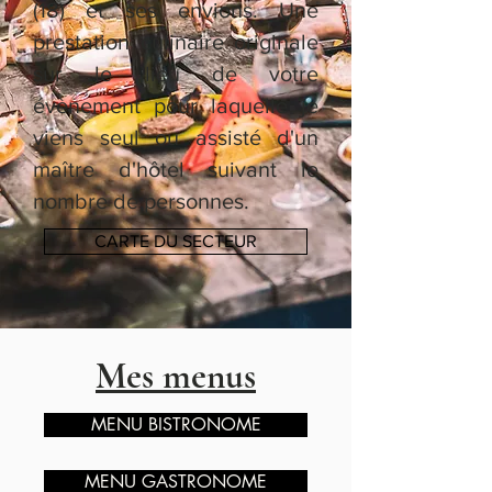
(18) et ses envions. Une
prestation culinaire originale
sur le lieu de votre
évènement pour laquelle je
viens seul ou assisté d'un
maître d'hôtel suivant le
nombre de personnes.
CARTE DU SECTEUR
Mes menus
MENU BISTRONOME
MENU GASTRONOME