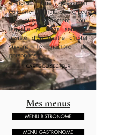
envions. Une prestation
culinaire originale sur le lieu
de votre évènement pour
laquelle je viens seul ou
assisté d'un maître d'hôtel
suivant le nombre de
personnes.
CARTE DU SECTEUR
Mes menus
MENU BISTRONOME
MENU GASTRONOME