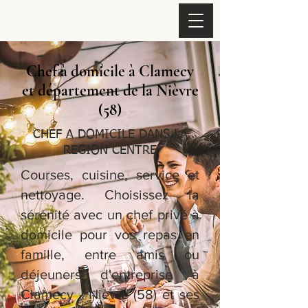
Chef à domicile à Clamecy
et département de la Nièvre
(58)
CHEF A DOMICILE DANS LA
REGION CENTRE
Courses, cuisine, service et
nettoyage. Choisissez la
sérénité avec un chef privé à
domicile pour vos repas en
famille, entre amis ou
déjeuners d'entreprise à
Clamecy - Nièvre (58) et ses