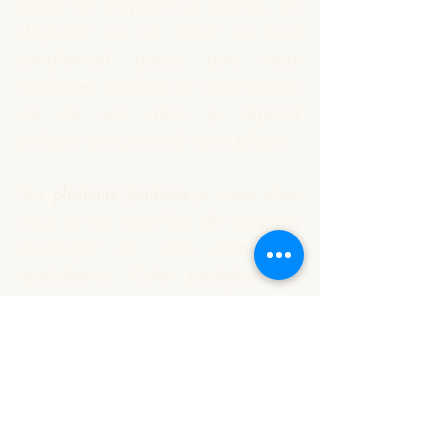
place de préparer un apéritif, un
déjeuner ou un dîner ou tout
simplement parce que vous
souhaitez profiter de votre temps
ou de vos amis je répond
présent et
cuisine
à votre place.
Sur
plusieurs journées
je viens chez
vous ou sur votre lieu de vacances
m'occuper de votre restauration
quotidienne. Cette prestation est
indépendante du nombre de
personnes à déjeuner.
Vous souhaitez que je réalise
votre apéritif dînatoire ou un plat
particulier. Nous définissons