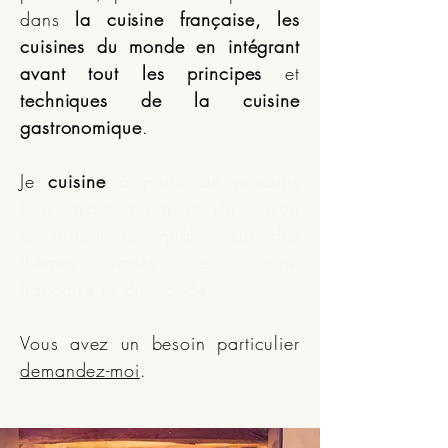
dans
la cuisine française, les
cuisines du monde
en intégrant
avant tout les principes
et
techniques de la cuisine
gastronomique
.
Je
cuisine
à partir de produits
frais, majoritairement de saison
et surtout de qualité sur des
thèmes variés de cuisine
française et du monde
.
Vous avez un besoin particulier
demandez-moi
.