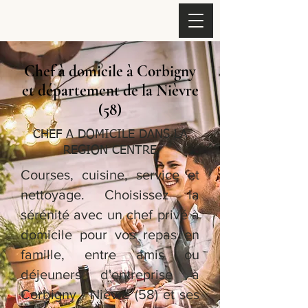
Chef à domicile à Corbigny
et département de la Nièvre
(58)
CHEF A DOMICILE DANS LA
REGION CENTRE
Courses, cuisine, service et
nettoyage. Choisissez la
sérénité avec un chef privé à
domicile pour vos repas en
famille, entre amis ou
déjeuners d'entreprise à
Corbigny - Nièvre (58) et ses