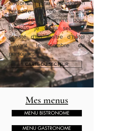
envions. Une prestation
culinaire originale sur le lieu
de votre évènement pour
laquelle je viens seul ou
assisté d'un maître d'hôtel
suivant le nombre de
personnes.
CARTE DU SECTEUR
Mes menus
MENU BISTRONOME
MENU GASTRONOME