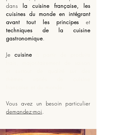
dans
la cuisine française, les
cuisines du monde
en intégrant
avant tout les principes
et
techniques de la cuisine
gastronomique
.
Je
cuisine
à partir de produits
frais, majoritairement de saison
et surtout de qualité sur des
thèmes variés de cuisine
française et du monde
.
Vous avez un besoin particulier
demandez-moi
.