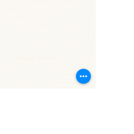
place de préparer un apéritif, un
déjeuner ou un dîner ou tout
simplement parce que vous
souhaitez profiter de votre temps
ou de vos amis je répond
présent et
cuisine
à votre place.
Sur
plusieurs journées
je viens chez
vous ou sur votre lieu de vacances
m'occuper de votre restauration
quotidienne. Cette prestation est
indépendante du nombre de
personnes à déjeuner.
Vous souhaitez que je réalise
votre apéritif dînatoire ou un plat
particulier. Nous définissons