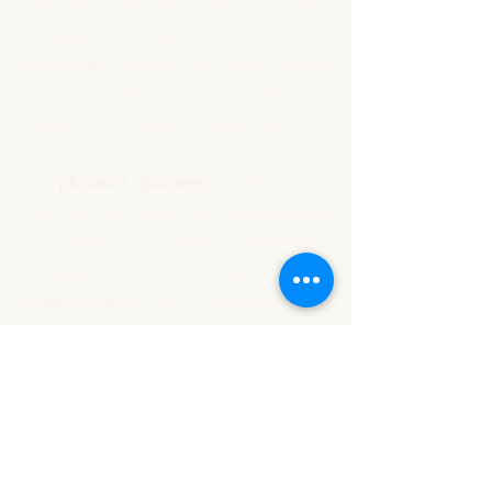
déjeuner ou un dîner ou tout
simplement parce que vous
souhaitez profiter de votre temps
ou de vos amis je répond
présent et
cuisine
à votre place.
Sur
plusieurs journées
je viens chez
vous ou sur votre lieu de vacances
m'occuper de votre restauration
quotidienne. Cette prestation est
indépendante du nombre de
personnes à déjeuner.
Vous souhaitez que je réalise
votre apéritif dînatoire ou un plat
particulier. Nous définissons
ensemble ce qui est à préparer;