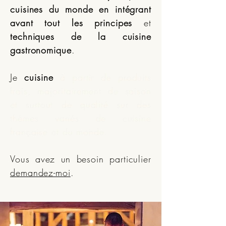
cuisines du monde
en intégrant
avant tout les principes
et
techniques de la cuisine
gastronomique
.
Je
cuisine
à partir de produits
frais, majoritairement de saison
et surtout de qualité sur des
thèmes variés de cuisine
française et du monde
.
Vous avez un besoin particulier
demandez-moi
.