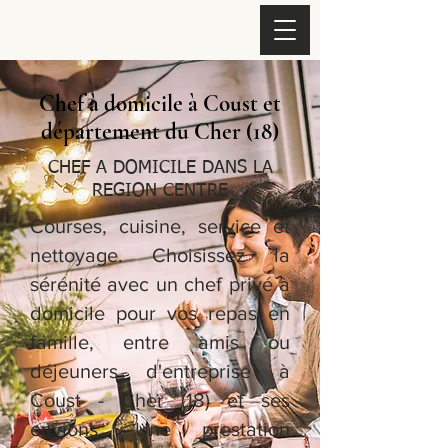
Chef à domicile à Coust et
département du Cher (18)
CHEF A DOMICILE DANS LA
REGION CENTRE
Courses, cuisine, service et
nettoyage. Choisissez la
sérénité avec un chef privé à
domicile pour vos repas en
famille, entre amis ou
déjeuners d'entreprise à
Coust - Cher (18) et ses
envions. Une prestation