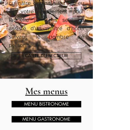
culinaire originale sur le lieu
de votre évènement pour
laquelle je viens seul ou
assisté d'un maître d'hôtel
suivant le nombre de
personnes.
CARTE DU SECTEUR
Mes menus
MENU BISTRONOME
MENU GASTRONOME