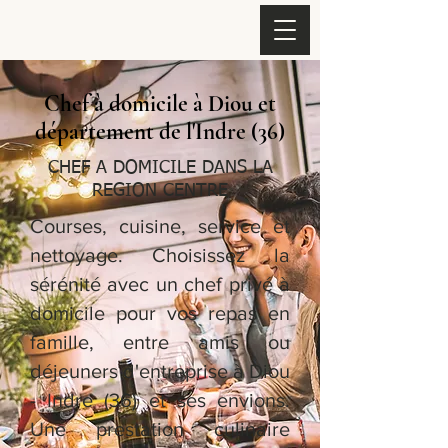
Chef à domicile à Diou et
département de l'Indre (36)
CHEF A DOMICILE DANS LA
REGION CENTRE
Courses, cuisine, service et
nettoyage. Choisissez la
sérénité avec un chef privé à
domicile pour vos repas en
famille, entre amis ou
déjeuners d'entreprise à Diou
- Indre (36) et ses envions.
Une prestation culinaire