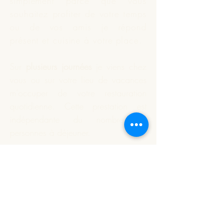
simplement parce que vous
souhaitez profiter de votre temps
ou de vos amis je répond
présent et
cuisine
à votre place.
Sur
plusieurs journées
je viens chez
vous ou sur votre lieu de vacances
m'occuper de votre restauration
quotidienne. Cette prestation est
indépendante du nombre de
personnes à déjeuner.
Vous souhaitez que je réalise
votre apéritif dînatoire ou un plat
particulier. Nous définissons
ensemble ce qui est à préparer;
je m'occupe des courses et de la