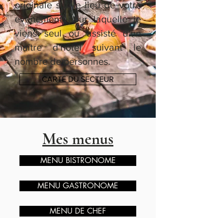
originale sur le lieu de votre
évènement pour laquelle je
viens seul ou assisté d'un
maître d'hôtel suivant le
nombre de personnes.
CARTE DU SECTEUR
Mes menus
MENU BISTRONOME
MENU GASTRONOME
MENU DE CHEF