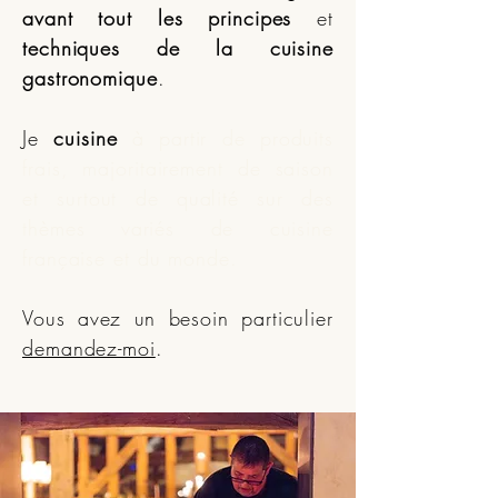
avant tout les principes
et
techniques de la cuisine
gastronomique
.
Je
cuisine
à partir de produits
frais, majoritairement de saison
et surtout de qualité sur des
thèmes variés de cuisine
française et du monde
.
Vous avez un besoin particulier
demandez-moi
.