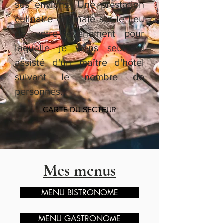
ses envions. Une prestation
culinaire originale sur le lieu
de votre évènement pour
laquelle je viens seul ou
assisté d'un maître d'hôtel
suivant le nombre de
personnes.
CARTE DU SECTEUR
Mes menus
MENU BISTRONOME
MENU GASTRONOME