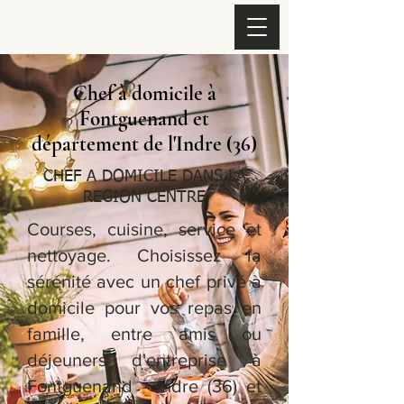
Chef à domicile à
Fontguenand et
département de l'Indre (36)
CHEF A DOMICILE DANS LA
REGION CENTRE
Courses, cuisine, service et
nettoyage. Choisissez la
sérénité avec un chef privé à
domicile pour vos repas en
famille, entre amis ou
déjeuners d'entreprise à
Fontguenand - Indre (36) et