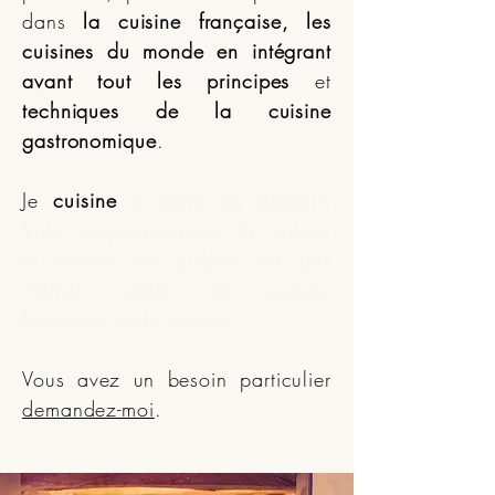
dans
la cuisine française, les
cuisines du monde
en intégrant
avant tout les principes
et
techniques de la cuisine
gastronomique
.
Je
cuisine
à partir de produits
frais, majoritairement de saison
et surtout de qualité sur des
thèmes variés de cuisine
française et du monde
.
Vous avez un besoin particulier
demandez-moi
.