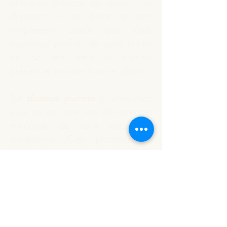
place de préparer un apéritif, un
déjeuner ou un dîner ou tout
simplement parce que vous
souhaitez profiter de votre temps
ou de vos amis je répond
présent et
cuisine
à votre place.
Sur
plusieurs journées
je viens chez
vous ou sur votre lieu de vacances
m'occuper de votre restauration
quotidienne. Cette prestation est
indépendante du nombre de
personnes à déjeuner.
Vous souhaitez que je réalise
votre apéritif dînatoire ou un plat
particulier. Nous définissons