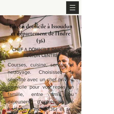
Chef à domicile à Issoudun
et département de l'Indre
(36)
CHEF A DOMICILE DANS LA
REGION CENTRE
Courses, cuisine, service et
nettoyage. Choisissez la
sérénité avec un chef privé à
domicile pour vos repas en
famille, entre amis ou
déjeuners d'entreprise à
Issoudun - Indre (36) et ses