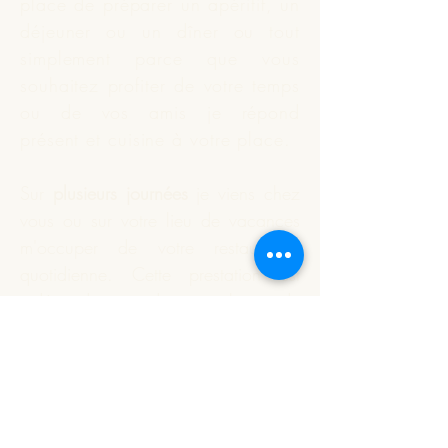
place de préparer un apéritif, un
déjeuner ou un dîner ou tout
simplement parce que vous
souhaitez profiter de votre temps
ou de vos amis je répond
présent et
cuisine
à votre place.
Sur
plusieurs journées
je viens chez
vous ou sur votre lieu de vacances
m'occuper de votre restauration
quotidienne. Cette prestation est
indépendante du nombre de
personnes à déjeuner.
Vous souhaitez que je réalise
votre apéritif dînatoire ou un plat
particulier. Nous définissons