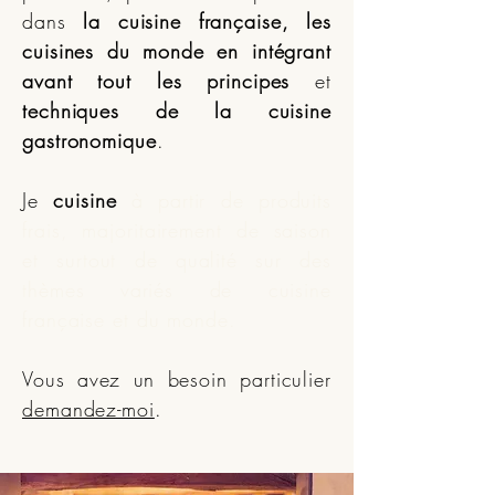
dans
la cuisine française, les
cuisines du monde
en intégrant
avant tout les principes
et
techniques de la cuisine
gastronomique
.
Je
cuisine
à partir de produits
frais, majoritairement de saison
et surtout de qualité sur des
thèmes variés de cuisine
française et du monde
.
Vous avez un besoin particulier
demandez-moi
.