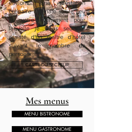
envions. Une prestation
culinaire originale sur le lieu
de votre évènement pour
laquelle je viens seul ou
assisté d'un maître d'hôtel
suivant le nombre de
personnes.
CARTE DU SECTEUR
Mes menus
MENU BISTRONOME
MENU GASTRONOME