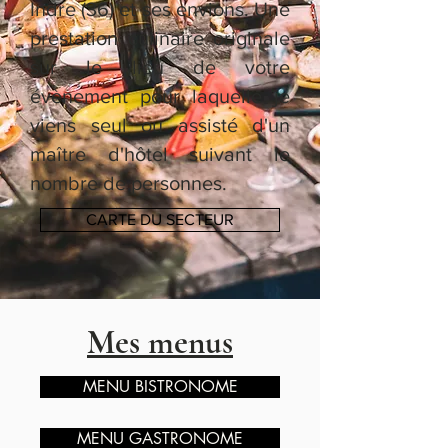
Indre (36) et ses envions. Une
prestation culinaire originale
sur le lieu de votre
évènement pour laquelle je
viens seul ou assisté d'un
maître d'hôtel suivant le
nombre de personnes.
CARTE DU SECTEUR
Mes menus
MENU BISTRONOME
MENU GASTRONOME