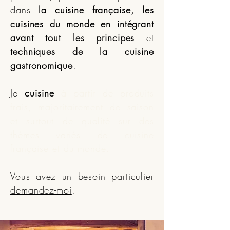
dans
la cuisine française, les
cuisines du monde
en intégrant
avant tout les principes
et
techniques de la cuisine
gastronomique
.
Je
cuisine
à partir de produits
frais, majoritairement de saison
et surtout de qualité sur des
thèmes variés de cuisine
française et du monde
.
Vous avez un besoin particulier
demandez-moi
.