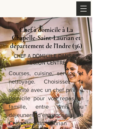
Chef à domicile à La
Chapelle-Saint-Laurian et
département de l'Indre (36)
CHEF A DOMICILE DANS LA
REGION CENTRE
Courses, cuisine, service et
nettoyage. Choisissez la
sérénité avec un chef privé à
domicile pour vos repas en
famille, entre amis ou
déjeuners d'entreprise à La
Chapelle-Saint-Laurian -