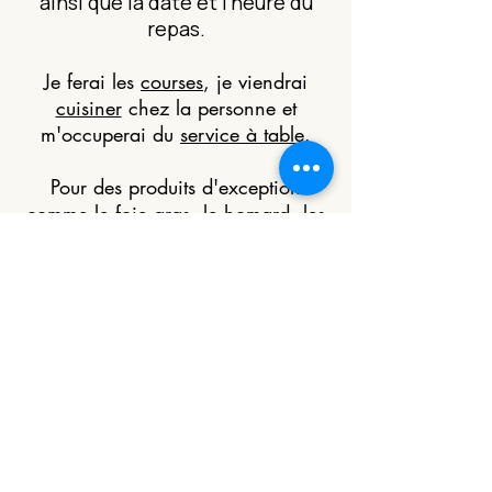
ainsi que la date et l'heure du
repas.
Je ferai les
courses
, je viendrai
cuisiner
chez la personne et
m'occuperai du
service à table
.
Pour des produits d'exception
comme le foie gras, le homard, les
langoustes ou tout autre produit
d'exception un devis adapté sera
réalisé en tentant compte du surcoût
éventuel de ces ingrédients.
Commander
ce bon cadeau
Vous avez un besoin particulier,
une information à me donner ou