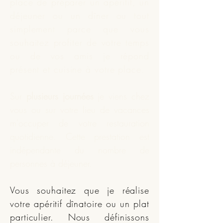
place de préparer un apéritif, un
déjeuner ou un dîner ou tout
simplement parce que vous
souhaitez profiter de votre temps
ou de vos amis je répond
présent et
cuisine
à votre place.
Sur
plusieurs journées
je viens chez
vous ou sur votre lieu de vacances
m'occuper de votre restauration
quotidienne. Cette prestation est
indépendante du nombre de
personnes à déjeuner.
Vous souhaitez que je réalise
votre apéritif dînatoire ou un plat
particulier. Nous définissons