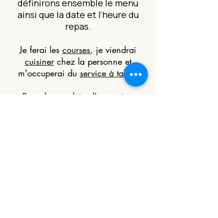
définirons ensemble le menu
ainsi que la date et l'heure du
repas.
Je ferai les
courses
, je viendrai
cuisiner
chez la personne et
m'occuperai du
service à table
.
Pour des produits d'exception
comme le foie gras, le homard, les
langoustes ou tout autre produit
d'exception un devis adapté sera
réalisé en tentant compte du surcoût
éventuel de ces ingrédients.
Commander
ce bon cadeau
Vous avez un besoin particulier,