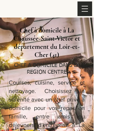
Chef à domicile à La
Chaussée-Saint-Victor et
département du Loir-et-
Cher (41)
CHEF A DOMICILE DANS LA
REGION CENTRE
Courses, cuisine, service et
nettoyage. Choisissez la
sérénité avec un chef privé à
domicile pour vos repas en
famille, entre amis ou
déjeuners d'entreprise à La