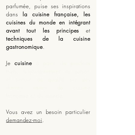
parfumée, puise ses inspirations
dans
la cuisine française, les
cuisines du monde
en intégrant
avant tout les principes
et
techniques de la cuisine
gastronomique
.
Je
cuisine
à partir de produits
frais, majoritairement de saison
et surtout de qualité sur des
thèmes variés de cuisine
française et du monde
.
Vous avez un besoin particulier
demandez-moi
.