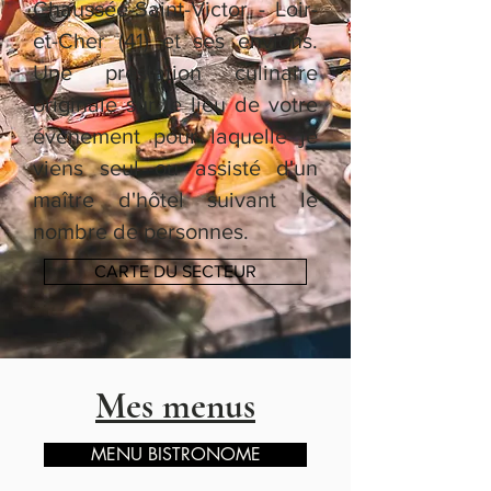
Chaussée-Saint-Victor - Loir-
et-Cher (41) et ses envions.
Une prestation culinaire
originale sur le lieu de votre
évènement pour laquelle je
viens seul ou assisté d'un
maître d'hôtel suivant le
nombre de personnes.
CARTE DU SECTEUR
Mes menus
MENU BISTRONOME