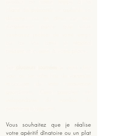
profiter de votre temps à la
place de préparer un apéritif, un
déjeuner ou un dîner ou tout
simplement parce que vous
souhaitez profiter de votre temps
ou de vos amis je répond
présent et
cuisine
à votre place.
Sur
plusieurs journées
je viens chez
vous ou sur votre lieu de vacances
m'occuper de votre restauration
quotidienne. Cette prestation est
indépendante du nombre de
personnes à déjeuner.
Vous souhaitez que je réalise
votre apéritif dînatoire ou un plat