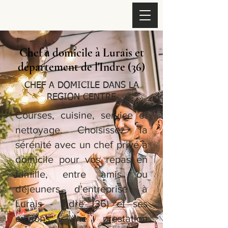
Chef à domicile à Lurais et
département de l'Indre (36)
CHEF A DOMICILE DANS LA
REGION CENTRE
Courses, cuisine, service et
nettoyage. Choisissez la
sérénité avec un chef privé à
domicile pour vos repas en
famille, entre amis ou
déjeuners d'entreprise à
Lurais - Indre (36) et ses
envions. Une prestation