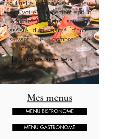
culinaire originale sur le lieu
de votre évènement pour
laquelle je viens seul ou
assisté d'un maître d'hôtel
suivant le nombre de
personnes.
CARTE DU SECTEUR
Mes menus
MENU BISTRONOME
MENU GASTRONOME