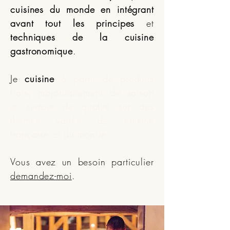
cuisines du monde
en intégrant
avant tout les principes
et
techniques de la cuisine
gastronomique
.
Je
cuisine
à partir de produits
frais, majoritairement de saison
et surtout de qualité sur des
thèmes variés de cuisine
française et du monde
.
Vous avez un besoin particulier
demandez-moi
.