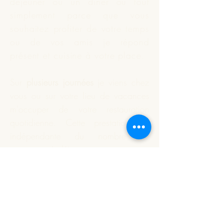
déjeuner ou un dîner ou tout
simplement parce que vous
souhaitez profiter de votre temps
ou de vos amis je répond
présent et
cuisine
à votre place.
Sur
plusieurs journées
je viens chez
vous ou sur votre lieu de vacances
m'occuper de votre restauration
quotidienne. Cette prestation est
indépendante du nombre de
personnes à déjeuner.
Vous souhaitez que je réalise
votre apéritif dînatoire ou un plat
particulier. Nous définissons
ensemble ce qui est à préparer;