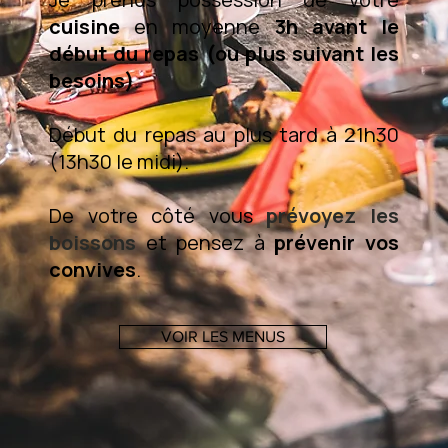
cuisine
en moyenne
3h avant le
début du repas (ou plus suivant les
besoins)
.
Début du repas au plus tard à 21h30
(13h30 le midi).
De votre côté vous
prévoyez les
boissons
et pensez à
prévenir vos
convives
.
VOIR LES MENUS