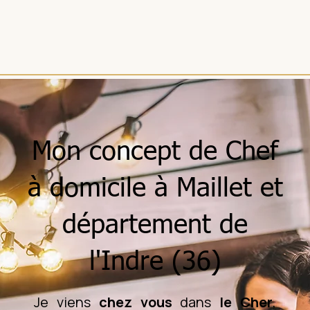
Mon concept de Chef
à domicile à Maillet et
département de
l'Indre (36)
Je viens
chez vous
dans
le Cher
,