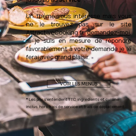
Un thème vous intéresse mais vous
ne le trouvez pas sur le site
AttractiveCooking.fr,
demandez-moi
,
si je suis en mesure de répondre
favorablement à votre demande je le
ferai avec grand plaisir.
VOIR LES MENUS
*
Les prix s'entendent TTC, ingrédients et cuisine
inclus, hors frais de service et frais de déplacement.