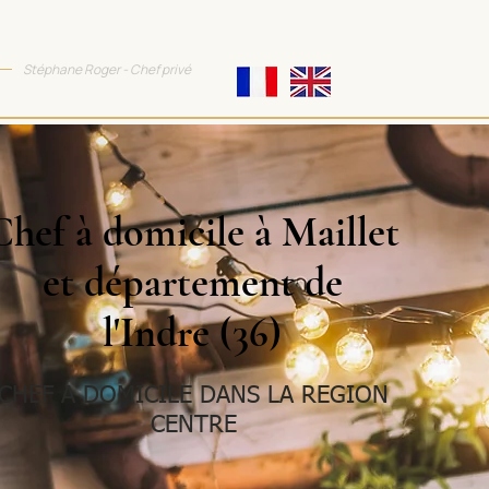
TTRACTIVE COOKING
Stéphane Roger - Chef privé
Chef à domicile à Maillet
et département de
l'Indre (36)
CHEF A DOMICILE DANS LA REGION
CENTRE