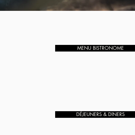
MENU BISTRONOME
DÉJEUNERS & DîNERS