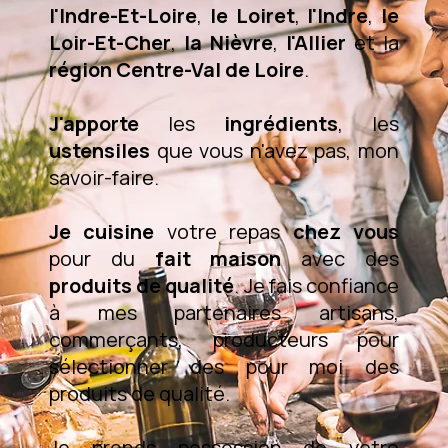
l'Indre-Et-Loire
,
le Loiret
,
l'Indre
,
le
Loir-Et-Cher
,
la Nièvre
,
l'Allier
et la
région Centre-Val de Loire
.
J'apporte
les
ingrédients
, les
ustensiles
que vous n'avez pas, mon
savoir-faire.
Je cuisine
votre repas
chez vous
pour du
fait maison
avec des
produits de qualité
. Je fais confiance
à mes partenaires artisans,
commerçants, producteurs pour
sélectionner des pour moi des
produits de qualité.
Je prends possession de votre