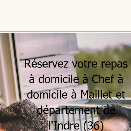
ACCUEIL
MENUS
SÉJOURS
RÉCEPTIONS
ENTREPRISES
Réservez votre repas
à domicile à Chef à
domicile à Maillet et
département de
l'Indre (36)