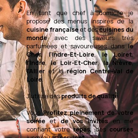
En tant que chef à domicile je
propose des menus inspirés de la
cuisine française
et des
cuisines du
monde
avec des saveurs très
parfumées et savoureuses dans
le
Cher
,
l'Indre-Et-Loire
,
le Loiret
,
l'Indre
,
le Loir-Et-Cher
,
la Nièvre
,
l'Allier
et la
région Centre-Val de
Loire
.
J'utilise des
produits de qualité
.
Vous
Profitez pleinement de votre
soirée
et
de vos invités
en me
confiant votre
repas
, des
courses
jusqu'au au
service*
.