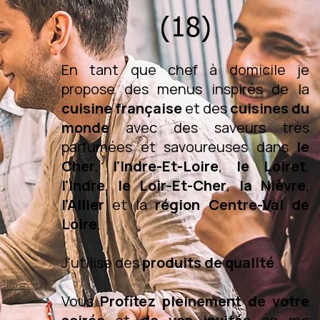
(18)
En tant que chef à domicile je
propose des menus inspirés de la
cuisine française
et des
cuisines du
monde
avec des saveurs très
parfumées et savoureuses dans
le
Cher
,
l'Indre-Et-Loire
,
le Loiret
,
l'Indre
,
le Loir-Et-Cher
,
la Nièvre
,
l'Allier
et la
région Centre-Val de
Loire
.
J'utilise des
produits de qualité
.
Vous
Profitez pleinement de votre