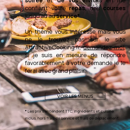
soirée
et
de vos invités
en me
confiant votre
repas
, des
courses
jusqu'au au
service*
.
Un thème vous intéresse mais vous
ne le trouvez pas sur le site
AttractiveCooking.fr,
demandez-moi
,
si je suis en mesure de répondre
favorablement à votre demande je le
ferai avec grand plaisir.
VOIR LES MENUS
*
Les prix s'entendent TTC, ingrédients et cuisine
inclus, hors frais de service et frais de déplacement.