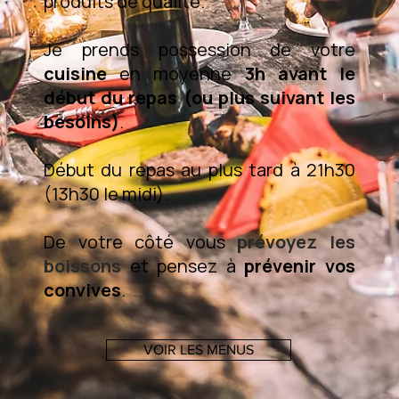
produits de qualité.
Je prends possession de votre
cuisine
en moyenne
3h avant le
début du repas (ou plus suivant les
besoins)
.
Début du repas au plus tard à 21h30
(13h30 le midi).
De votre côté vous
prévoyez les
boissons
et pensez à
prévenir vos
convives
.
VOIR LES MENUS