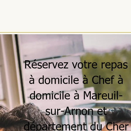
ACCUEIL
MENUS
SÉJOURS
RÉCEPTIONS
ENTREPRISES
Réservez votre repas
à domicile à Chef à
domicile à Mareuil-
sur-Arnon et
département du Cher