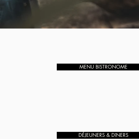
MENU BISTRONOME
DÉJEUNERS & DîNERS