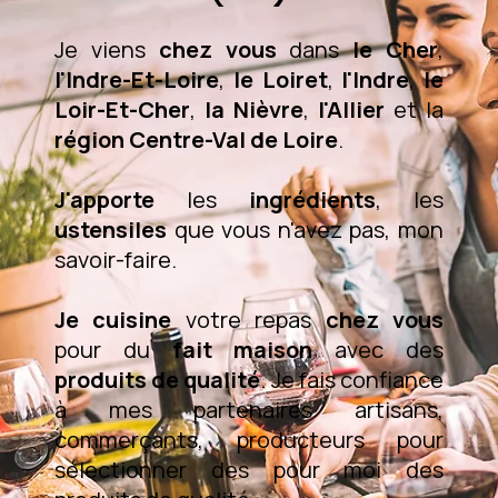
Je viens
chez vous
dans
le Cher
,
l'Indre-Et-Loire
,
le Loiret
,
l'Indre
,
le
Loir-Et-Cher
,
la Nièvre
,
l'Allier
et la
région Centre-Val de Loire
.
J'apporte
les
ingrédients
, les
ustensiles
que vous n'avez pas, mon
savoir-faire.
Je cuisine
votre repas
chez vous
pour du
fait maison
avec des
produits de qualité
. Je fais confiance
à mes partenaires artisans,
commerçants, producteurs pour
sélectionner des pour moi des