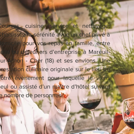
Courses, cuisine, service et nettoyage.
Choisissez la sérénité avec un chef privé à
domicile pour vos repas en famille, entre
amis ou déjeuners d'entreprise à Mareuil-
sur-Arnon - Cher (18) et ses envions. Une
prestation culinaire originale sur le lieu de
votre évènement pour laquelle je viens
seul ou assisté d'un maître d'hôtel suivant
le nombre de personnes.