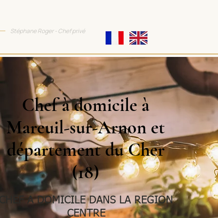
TTRACTIVE COOKING
Stéphane Roger - Chef privé
Chef à domicile à
Mareuil-sur-Arnon et
département du Cher
(18)
CHEF A DOMICILE DANS LA REGION
CENTRE