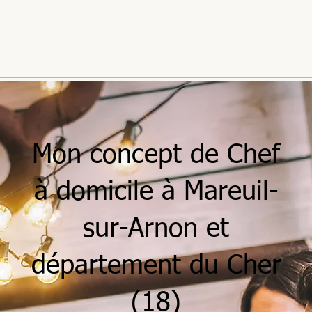
Mon concept de Chef
à domicile à Mareuil-
sur-Arnon et
département du Cher
(18)