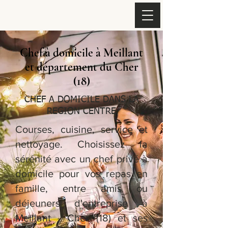
Chef à domicile à Meillant
et département du Cher
(18)
CHEF A DOMICILE DANS LA
REGION CENTRE
Courses, cuisine, service et
nettoyage. Choisissez la
sérénité avec un chef privé à
domicile pour vos repas en
famille, entre amis ou
déjeuners d'entreprise à
Meillant - Cher (18) et ses