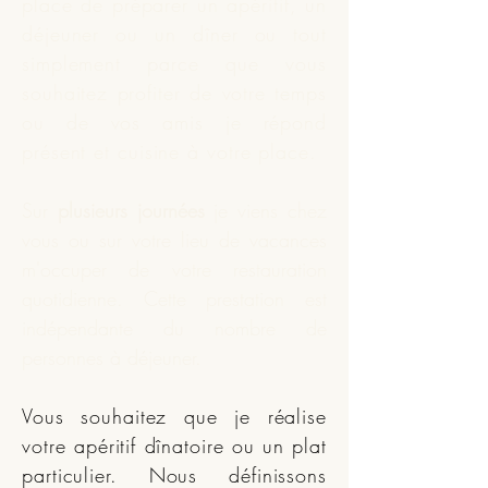
place de préparer un apéritif, un
déjeuner ou un dîner ou tout
simplement parce que vous
souhaitez profiter de votre temps
ou de vos amis je répond
présent et
cuisine
à votre place.
Sur
plusieurs journées
je viens chez
vous ou sur votre lieu de vacances
m'occuper de votre restauration
quotidienne. Cette prestation est
indépendante du nombre de
personnes à déjeuner.
Vous souhaitez que je réalise
votre apéritif dînatoire ou un plat
particulier. Nous définissons