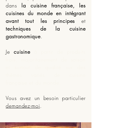
dans
la cuisine française, les
cuisines du monde
en intégrant
avant tout les principes
et
techniques de la cuisine
gastronomique
.
Je
cuisine
à partir de produits
frais, majoritairement de saison
et surtout de qualité sur des
thèmes variés de cuisine
française et du monde
.
Vous avez un besoin particulier
demandez-moi
.