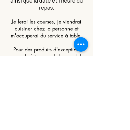
ainsi que la date et l'heure du
repas.
Je ferai les
courses
, je viendrai
cuisiner
chez la personne et
m'occuperai du
service à table
.
Pour des produits d'exception
comme le foie gras, le homard, les
langoustes ou tout autre produit
d'exception un devis adapté sera
réalisé en tentant compte du surcoût
éventuel de ces ingrédients.
Commander
ce bon cadeau
Vous avez un besoin particulier,
une information à me donner ou