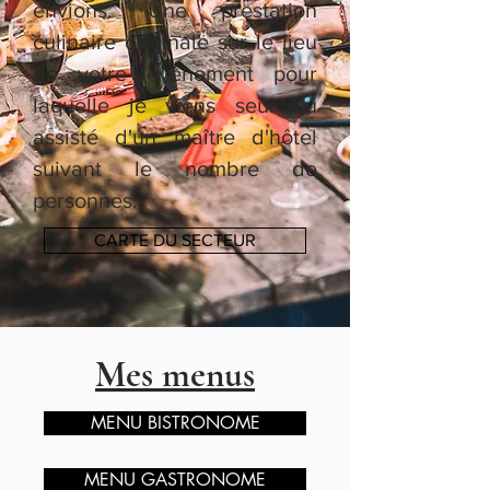
envions. Une prestation
culinaire originale sur le lieu
de votre évènement pour
laquelle je viens seul ou
assisté d'un maître d'hôtel
suivant le nombre de
personnes.
CARTE DU SECTEUR
Mes menus
MENU BISTRONOME
MENU GASTRONOME