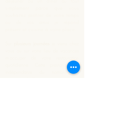
déjeuner ou un dîner ou tout
simplement parce que vous
souhaitez profiter de votre temps
ou de vos amis je répond
présent et
cuisine
à votre place.
Sur
plusieurs journées
je viens chez
vous ou sur votre lieu de vacances
m'occuper de votre restauration
quotidienne. Cette prestation est
indépendante du nombre de
personnes à déjeuner.
Vous souhaitez que je réalise
votre apéritif dînatoire ou un plat
particulier. Nous définissons
ensemble ce qui est à préparer;