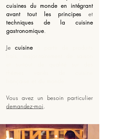
cuisines du monde
en intégrant
avant tout les principes
et
techniques de la cuisine
gastronomique
.
Je
cuisine
à partir de produits
frais, majoritairement de saison
et surtout de qualité sur des
thèmes variés de cuisine
française et du monde
.
Vous avez un besoin particulier
demandez-moi
.