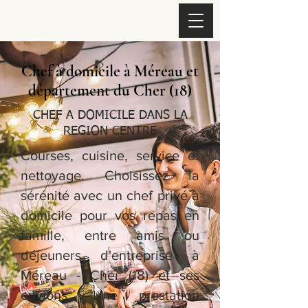
Chef à domicile à Méreau et
département du Cher (18)
CHEF A DOMICILE DANS LA
REGION CENTRE
Courses, cuisine, service et
nettoyage. Choisissez la
sérénité avec un chef privé à
domicile pour vos repas en
famille, entre amis ou
déjeuners d'entreprise à
Méreau - Cher (18) et ses
envions. Une prestation