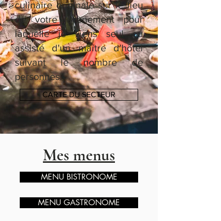
culinaire originale sur le lieu
de votre évènement pour
laquelle je viens seul ou
assisté d'un maître d'hôtel
suivant le nombre de
personnes.
CARTE DU SECTEUR
Mes menus
MENU BISTRONOME
MENU GASTRONOME