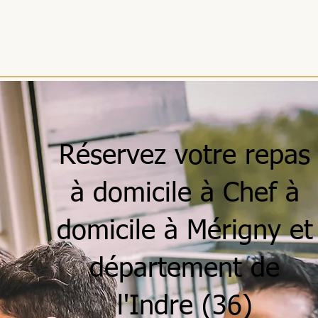
ACCUEIL
MENUS
SÉJOURS
RÉCEPTIONS
ENTREPRISES
Réservez votre repas
à domicile à Chef à
domicile à Mérigny et
département de
l'Indre (36)