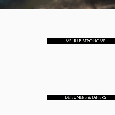
MENU BISTRONOME
DÉJEUNERS & DîNERS