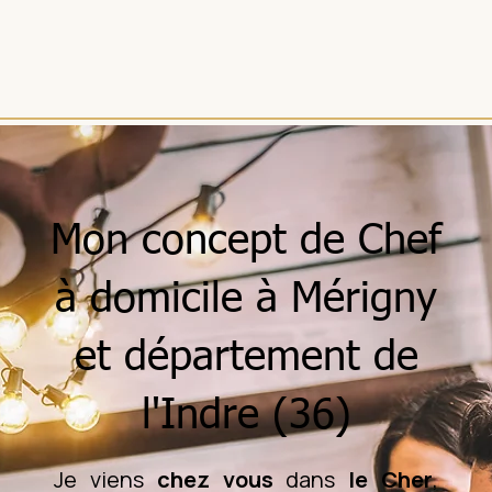
Mon concept de Chef
à domicile à Mérigny
et département de
l'Indre (36)
Je viens
chez vous
dans
le Cher
,