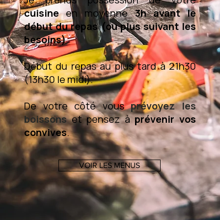
cuisine
en moyenne
3h avant le
début du repas (ou plus suivant les
besoins)
.
Début du repas au plus tard à 21h30
(13h30 le midi).
De votre côté vous
prévoyez les
boissons
et pensez à
prévenir vos
convives
.
VOIR LES MENUS