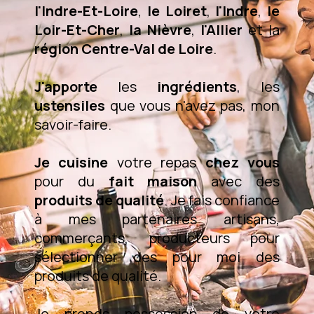
l'Indre-Et-Loire
,
le Loiret
,
l'Indre
,
le
Loir-Et-Cher
,
la Nièvre
,
l'Allier
et la
région Centre-Val de Loire
.
J'apporte
les
ingrédients
, les
ustensiles
que vous n'avez pas, mon
savoir-faire.
Je cuisine
votre repas
chez vous
pour du
fait maison
avec des
produits de qualité
. Je fais confiance
à mes partenaires artisans,
commerçants, producteurs pour
sélectionner des pour moi des
produits de qualité.
Je prends possession de votre