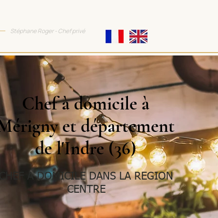
TTRACTIVE COOKING
Stéphane Roger - Chef privé
Chef à domicile à
Mérigny et département
de l'Indre (36)
CHEF A DOMICILE DANS LA REGION
CENTRE