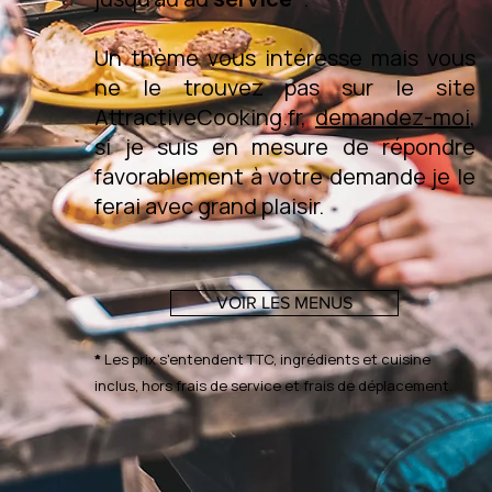
Un thème vous intéresse mais vous
ne le trouvez pas sur le site
AttractiveCooking.fr,
demandez-moi
,
si je suis en mesure de répondre
favorablement à votre demande je le
ferai avec grand plaisir.
VOIR LES MENUS
*
Les prix s'entendent TTC, ingrédients et cuisine
inclus, hors frais de service et frais de déplacement.