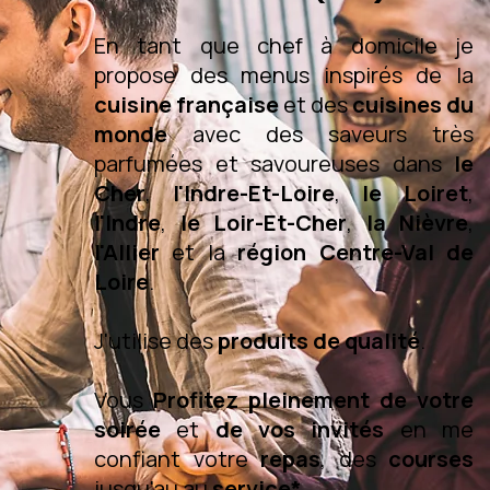
En tant que chef à domicile je
propose des menus inspirés de la
cuisine française
et des
cuisines du
monde
avec des saveurs très
parfumées et savoureuses dans
le
Cher
,
l'Indre-Et-Loire
,
le Loiret
,
l'Indre
,
le Loir-Et-Cher
,
la Nièvre
,
l'Allier
et la
région Centre-Val de
Loire
.
J'utilise des
produits de qualité
.
Vous
Profitez pleinement de votre
soirée
et
de vos invités
en me
confiant votre
repas
, des
courses
jusqu'au au
service*
.