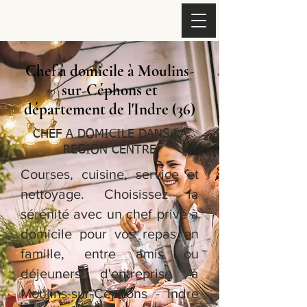
Chef à domicile à Moulins-
sur-Céphons et
département de l'Indre (36)
CHEF A DOMICILE DANS LA
REGION CENTRE
Courses, cuisine, service et
nettoyage. Choisissez la
sérénité avec un chef privé à
domicile pour vos repas en
famille, entre amis ou
déjeuners d'entreprise à
Moulins-sur-Céphons - Indre