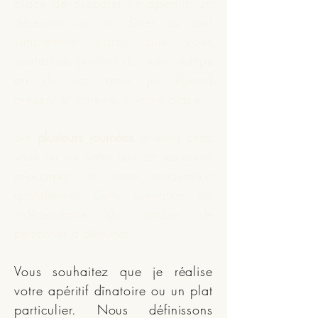
place de préparer un apéritif, un
déjeuner ou un dîner ou tout
simplement parce que vous
souhaitez profiter de votre temps
ou de vos amis je répond
présent et
cuisine
à votre place.
Sur
plusieurs journées
je viens chez
vous ou sur votre lieu de vacances
m'occuper de votre restauration
quotidienne. Cette prestation est
indépendante du nombre de
personnes à déjeuner.
Vous souhaitez que je réalise
votre apéritif dînatoire ou un plat
particulier. Nous définissons