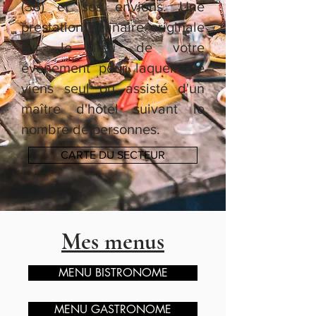
(36) et ses envions. Une
prestation culinaire originale
sur le lieu de votre
évènement pour laquelle je
viens seul ou assisté d'un
maître d'hôtel suivant le
nombre de personnes.
CARTE DU SECTEUR
Mes menus
MENU BISTRONOME
MENU GASTRONOME