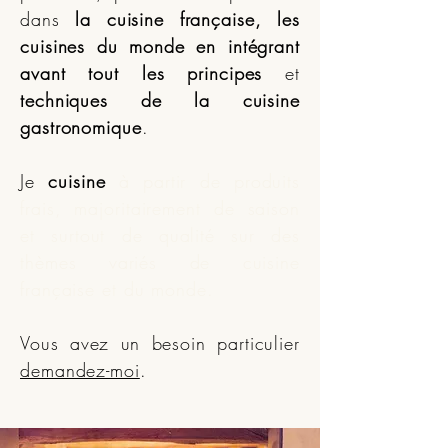
dans
la cuisine française, les
cuisines du monde
en intégrant
avant tout les principes
et
techniques de la cuisine
gastronomique
.
Je
cuisine
à partir de produits
frais, majoritairement de saison
et surtout de qualité sur des
thèmes variés de cuisine
française et du monde
.
Vous avez un besoin particulier
demandez-moi
.