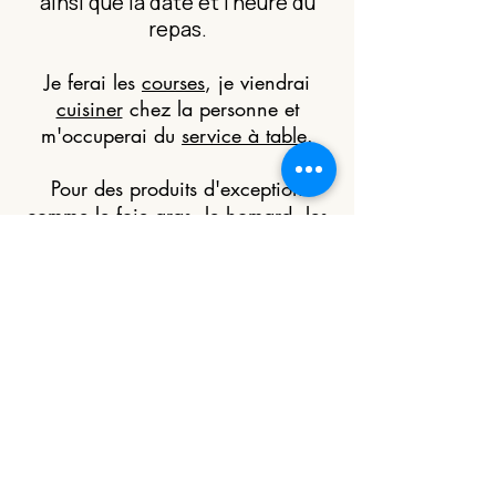
ainsi que la date et l'heure du
repas.
Je ferai les
courses
, je viendrai
cuisiner
chez la personne et
m'occuperai du
service à table
.
Pour des produits d'exception
comme le foie gras, le homard, les
langoustes ou tout autre produit
d'exception un devis adapté sera
réalisé en tentant compte du surcoût
éventuel de ces ingrédients.
Commander
ce bon cadeau
Vous avez un besoin particulier,
une information à me donner ou