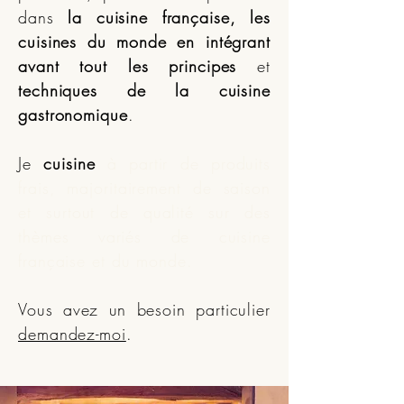
dans
la cuisine française, les
cuisines du monde
en intégrant
avant tout les principes
et
techniques de la cuisine
gastronomique
.
Je
cuisine
à partir de produits
frais, majoritairement de saison
et surtout de qualité sur des
thèmes variés de cuisine
française et du monde
.
Vous avez un besoin particulier
demandez-moi
.