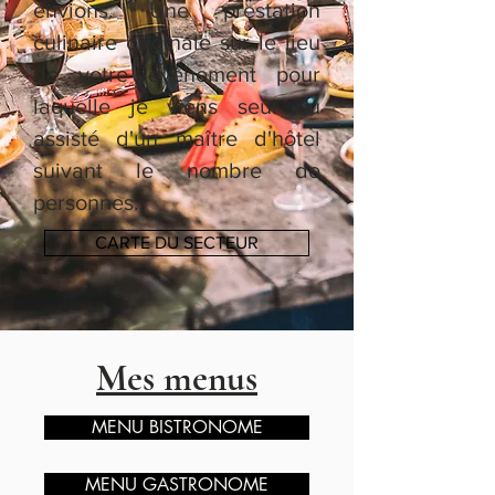
envions. Une prestation
culinaire originale sur le lieu
de votre évènement pour
laquelle je viens seul ou
assisté d'un maître d'hôtel
suivant le nombre de
personnes.
CARTE DU SECTEUR
Mes menus
MENU BISTRONOME
MENU GASTRONOME