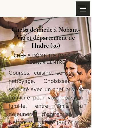
Chef à domicile à Nohant-
Vic et département de
l'Indre (36)
CHEF A DOMICILE DANS LA
REGION CENTRE
Courses, cuisine, service et
nettoyage. Choisissez la
sérénité avec un chef privé à
domicile pour vos repas en
famille, entre amis ou
déjeuners d'entreprise à
Nohant-Vic - Indre (36) et ses