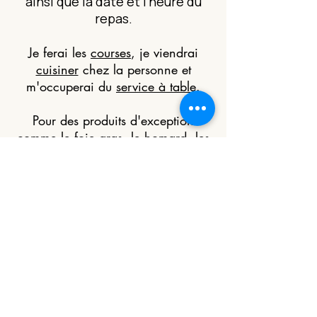
ainsi que la date et l'heure du
repas.
Je ferai les
courses
, je viendrai
cuisiner
chez la personne et
m'occuperai du
service à table
.
Pour des produits d'exception
comme le foie gras, le homard, les
langoustes ou tout autre produit
d'exception un devis adapté sera
réalisé en tentant compte du surcoût
éventuel de ces ingrédients.
Commander
ce bon cadeau
Vous avez un besoin particulier,
une information à me donner ou