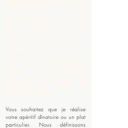
place de préparer un apéritif, un
déjeuner ou un dîner ou tout
simplement parce que vous
souhaitez profiter de votre temps
ou de vos amis je répond
présent et
cuisine
à votre place.
Sur
plusieurs journées
je viens chez
vous ou sur votre lieu de vacances
m'occuper de votre restauration
quotidienne. Cette prestation est
indépendante du nombre de
personnes à déjeuner.
Vous souhaitez que je réalise
votre apéritif dînatoire ou un plat
particulier. Nous définissons