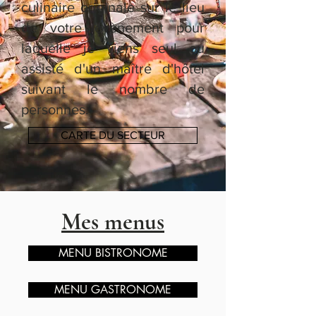
culinaire originale sur le lieu
de votre évènement pour
laquelle je viens seul ou
assisté d'un maître d'hôtel
suivant le nombre de
personnes.
CARTE DU SECTEUR
Mes menus
MENU BISTRONOME
MENU GASTRONOME