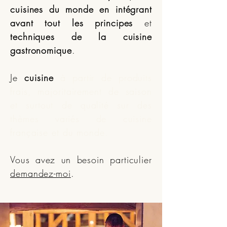
cuisines du monde
en intégrant
avant tout les principes
et
techniques de la cuisine
gastronomique
.
Je
cuisine
à partir de produits
frais, majoritairement de saison
et surtout de qualité sur des
thèmes variés de cuisine
française et du monde
.
Vous avez un besoin particulier
demandez-moi
.