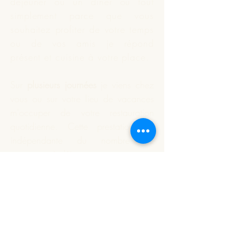
déjeuner ou un dîner ou tout
simplement parce que vous
souhaitez profiter de votre temps
ou de vos amis je répond
présent et
cuisine
à votre place.
Sur
plusieurs journées
je viens chez
vous ou sur votre lieu de vacances
m'occuper de votre restauration
quotidienne. Cette prestation est
indépendante du nombre de
personnes à déjeuner.
Vous souhaitez que je réalise
votre apéritif dînatoire ou un plat
particulier. Nous définissons
ensemble ce qui est à préparer;