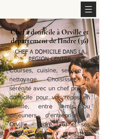
Chef à domicile à Orville et
département de l'Indre (36)
CHEF A DOMICILE DANS LA
REGION CENTRE
Courses, cuisine, service et
nettoyage. Choisissez la
sérénité avec un chef privé à
domicile pour vos repas en
famille, entre amis ou
déjeuners d'entreprise à
Orville - Indre (36) et ses
envions. Une prestation