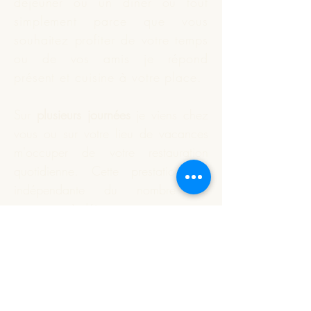
déjeuner ou un dîner ou tout
simplement parce que vous
souhaitez profiter de votre temps
ou de vos amis je répond
présent et
cuisine
à votre place.
Sur
plusieurs journées
je viens chez
vous ou sur votre lieu de vacances
m'occuper de votre restauration
quotidienne. Cette prestation est
indépendante du nombre de
personnes à déjeuner.
Vous souhaitez que je réalise
votre apéritif dînatoire ou un plat
particulier. Nous définissons
ensemble ce qui est à préparer;