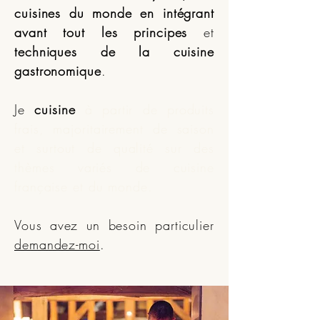
cuisines du monde
en intégrant
avant tout les principes
et
techniques de la cuisine
gastronomique
.
Je
cuisine
à partir de produits
frais, majoritairement de saison
et surtout de qualité sur des
thèmes variés de cuisine
française et du monde
.
Vous avez un besoin particulier
demandez-moi
.