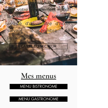
culinaire originale sur le lieu
de votre évènement pour
laquelle je viens seul ou
assisté d'un maître d'hôtel
suivant le nombre de
personnes.
CARTE DU SECTEUR
Mes menus
MENU BISTRONOME
MENU GASTRONOME