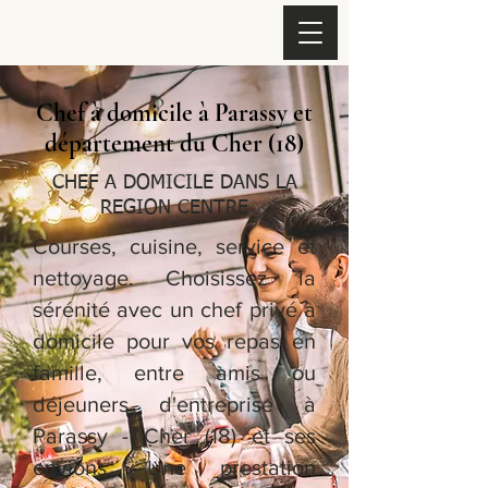
Chef à domicile à Parassy et
département du Cher (18)
CHEF A DOMICILE DANS LA
REGION CENTRE
Courses, cuisine, service et
nettoyage. Choisissez la
sérénité avec un chef privé à
domicile pour vos repas en
famille, entre amis ou
déjeuners d'entreprise à
Parassy - Cher (18) et ses
envions. Une prestation