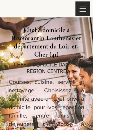
Chef à domicile à
Romorantin-Lanthenay et
département du Loir-et-
Cher (41)
CHEF A DOMICILE DANS LA
REGION CENTRE
Courses, cuisine, service et
nettoyage. Choisissez la
sérénité avec un chef privé à
domicile pour vos repas en
famille, entre amis ou
déjeuners d'entreprise à