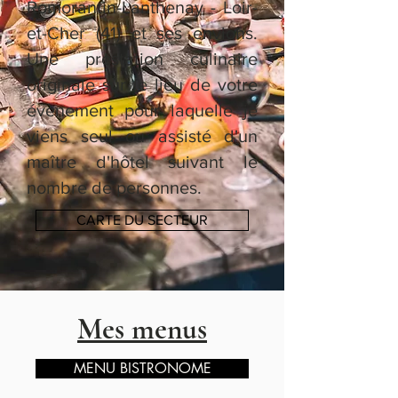
Romorantin-Lanthenay - Loir-
et-Cher (41) et ses envions.
Une prestation culinaire
originale sur le lieu de votre
évènement pour laquelle je
viens seul ou assisté d'un
maître d'hôtel suivant le
nombre de personnes.
CARTE DU SECTEUR
Mes menus
MENU BISTRONOME