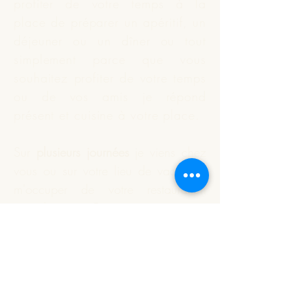
profiter de votre temps à la
place de préparer un apéritif, un
déjeuner ou un dîner ou tout
simplement parce que vous
souhaitez profiter de votre temps
ou de vos amis je répond
présent et
cuisine
à votre place.
Sur
plusieurs journées
je viens chez
vous ou sur votre lieu de vacances
m'occuper de votre restauration
quotidienne. Cette prestation est
indépendante du nombre de
personnes à déjeuner.
Vous souhaitez que je réalise
votre apéritif dînatoire ou un plat