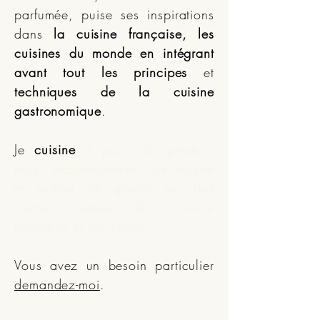
parfumée, puise ses inspirations
dans
la cuisine française, les
cuisines du monde
en intégrant
avant tout les principes
et
techniques de la cuisine
gastronomique
.
Je
cuisine
à partir de produits
frais, majoritairement de saison
et surtout de qualité sur des
thèmes variés de cuisine
française et du monde
.
Vous avez un besoin particulier
demandez-moi
.