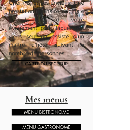
Cher (18) et ses envions. Une
prestation culinaire originale
sur le lieu de votre
évènement pour laquelle je
viens seul ou assisté d'un
maître d'hôtel suivant le
nombre de personnes.
CARTE DU SECTEUR
Mes menus
MENU BISTRONOME
MENU GASTRONOME