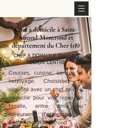
Chef à domicile à Saint-
Amand-Montrond et
département du Cher (18)
CHEF A DOMICILE DANS LA
REGION CENTRE
Courses, cuisine, service et
nettoyage. Choisissez la
sérénité avec un chef privé à
domicile pour vos repas en
famille, entre amis ou
déjeuners d'entreprise à
Saint-Amand-Montrond -