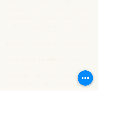
place de préparer un apéritif, un
déjeuner ou un dîner ou tout
simplement parce que vous
souhaitez profiter de votre temps
ou de vos amis je répond
présent et
cuisine
à votre place.
Sur
plusieurs journées
je viens chez
vous ou sur votre lieu de vacances
m'occuper de votre restauration
quotidienne. Cette prestation est
indépendante du nombre de
personnes à déjeuner.
Vous souhaitez que je réalise
votre apéritif dînatoire ou un plat
particulier. Nous définissons