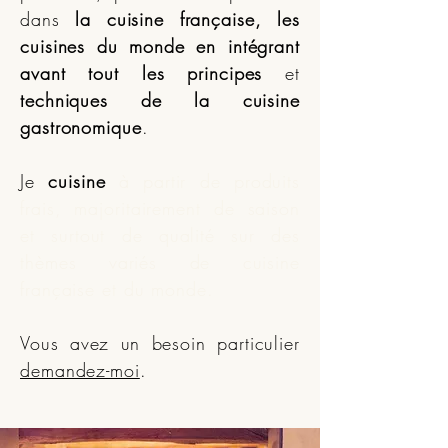
dans
la cuisine française, les
cuisines du monde
en intégrant
avant tout les principes
et
techniques de la cuisine
gastronomique
.
Je
cuisine
à partir de produits
frais, majoritairement de saison
et surtout de qualité sur des
thèmes variés de cuisine
française et du monde
.
Vous avez un besoin particulier
demandez-moi
.