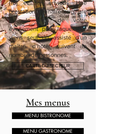
(18) et ses envions. Une
prestation culinaire originale
sur le lieu de votre
évènement pour laquelle je
viens seul ou assisté d'un
maître d'hôtel suivant le
nombre de personnes.
CARTE DU SECTEUR
Mes menus
MENU BISTRONOME
MENU GASTRONOME