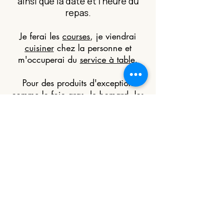
ainsi que la date et l'heure du
repas.
Je ferai les
courses
, je viendrai
cuisiner
chez la personne et
m'occuperai du
service à table
.
Pour des produits d'exception
comme le foie gras, le homard, les
langoustes ou tout autre produit
d'exception un devis adapté sera
réalisé en tentant compte du surcoût
éventuel de ces ingrédients.
Commander
ce bon cadeau
Vous avez un besoin particulier,
une information à me donner ou