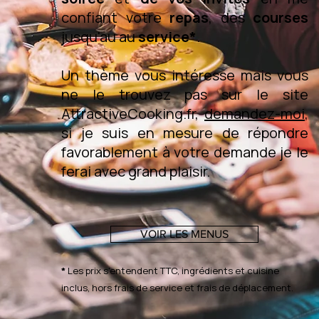
confiant votre
repas
, des
courses
jusqu'au au
service*
.
Un thème vous intéresse mais vous
ne le trouvez pas sur le site
AttractiveCooking.fr,
demandez-moi
,
si je suis en mesure de répondre
favorablement à votre demande je le
ferai avec grand plaisir.
VOIR LES MENUS
*
Les prix s'entendent TTC, ingrédients et cuisine
inclus, hors frais de service et frais de déplacement.