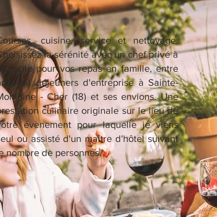
Courses, cuisine, service et nettoyage.
Choisissez la sérénité avec un chef privé à
domicile pour vos repas en famille, entre
amis ou déjeuners d'entreprise à Sainte-
Montaine - Cher (18) et ses envions. Une
prestation culinaire originale sur le lieu de
votre évènement pour laquelle je viens
seul ou assisté d'un maître d'hôtel suivant
le nombre de personnes.