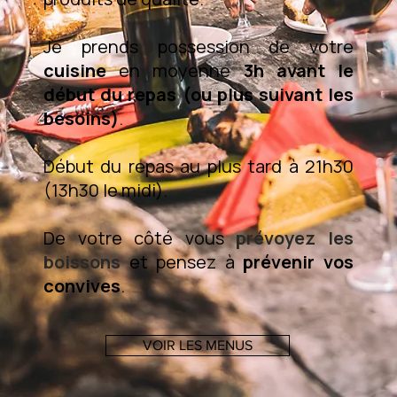
Je prends possession de votre
cuisine
en moyenne
3h avant le
début du repas (ou plus suivant les
besoins)
.
Début du repas au plus tard à 21h30
(13h30 le midi).
De votre côté vous
prévoyez les
boissons
et pensez à
prévenir vos
convives
.
VOIR LES MENUS