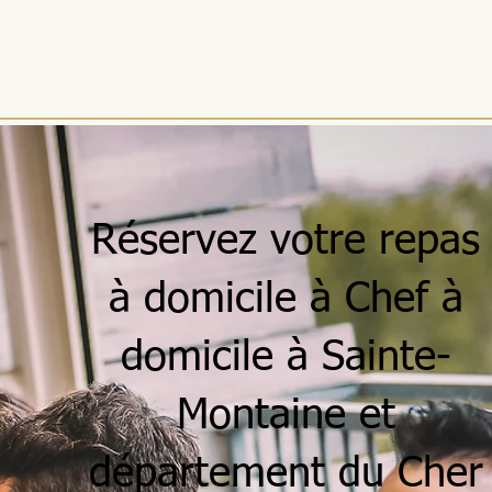
ACCUEIL
MENUS
SÉJOURS
RÉCEPTIONS
ENTREPRISES
Réservez votre repas
à domicile à Chef à
domicile à Sainte-
Montaine et
département du Cher