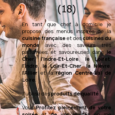
(18)
En tant que chef à domicile je
propose des menus inspirés de la
cuisine française
et des
cuisines du
monde
avec des saveurs très
parfumées et savoureuses dans
le
Cher
,
l'Indre-Et-Loire
,
le Loiret
,
l'Indre
,
le Loir-Et-Cher
,
la Nièvre
,
l'Allier
et la
région Centre-Val de
Loire
.
J'utilise des
produits de qualité
.
Vous
Profitez pleinement de votre
soirée
et
de vos invités
en me