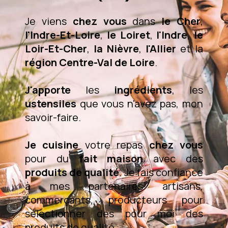
Je viens
chez vous
dans
le Cher
,
l'Indre-Et-Loire
,
le Loiret
,
l'Indre
,
le
Loir-Et-Cher
,
la Nièvre
,
l'Allier
et la
région Centre-Val de Loire
.
J'apporte
les
ingrédients
, les
ustensiles
que vous n'avez pas, mon
savoir-faire.
Je cuisine
votre repas
chez vous
pour du
fait maison
avec des
produits de qualité
. Je fais confiance
à mes partenaires artisans,
commerçants, producteurs pour
sélectionner des pour moi des
produits de qualité.