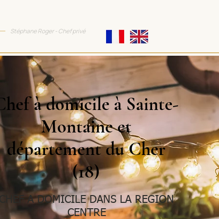
TTRACTIVE COOKING
Stéphane Roger - Chef privé
Chef à domicile à Sainte-
Montaine et
département du Cher
(18)
CHEF A DOMICILE DANS LA REGION
CENTRE