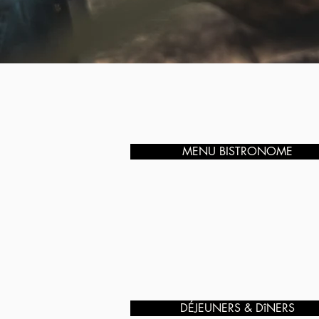
MENU BISTRONOME
DÉJEUNERS & DîNERS