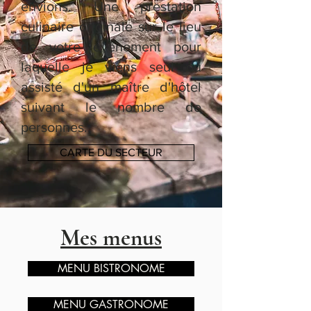
envions. Une prestation
culinaire originale sur le lieu
de votre évènement pour
laquelle je viens seul ou
assisté d'un maître d'hôtel
suivant le nombre de
personnes.
CARTE DU SECTEUR
Mes menus
MENU BISTRONOME
MENU GASTRONOME