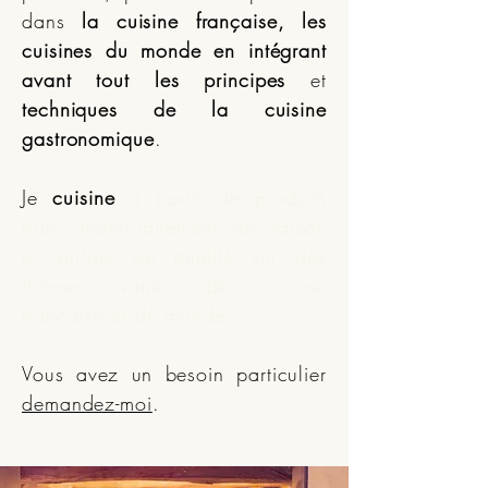
dans
la cuisine française, les
cuisines du monde
en intégrant
avant tout les principes
et
techniques de la cuisine
gastronomique
.
Je
cuisine
à partir de produits
frais, majoritairement de saison
et surtout de qualité sur des
thèmes variés de cuisine
française et du monde
.
Vous avez un besoin particulier
demandez-moi
.