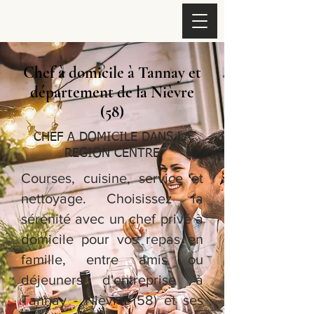
Chef à domicile à Tannay et
département de la Nièvre
(58)
CHEF A DOMICILE DANS LA
REGION CENTRE
Courses, cuisine, service et
nettoyage. Choisissez la
sérénité avec un chef privé à
domicile pour vos repas en
famille, entre amis ou
déjeuners d'entreprise à
Tannay - Nièvre (58) et ses