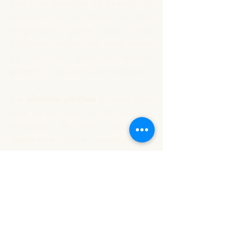
place de préparer un apéritif, un
déjeuner ou un dîner ou tout
simplement parce que vous
souhaitez profiter de votre temps
ou de vos amis je répond
présent et
cuisine
à votre place.
Sur
plusieurs journées
je viens chez
vous ou sur votre lieu de vacances
m'occuper de votre restauration
quotidienne. Cette prestation est
indépendante du nombre de
personnes à déjeuner.
Vous souhaitez que je réalise
votre apéritif dînatoire ou un plat
particulier. Nous définissons