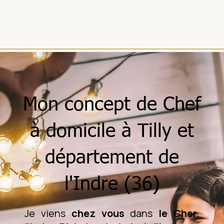
Mon concept de Chef
à domicile à Tilly et
département de
l'Indre (36)
Je viens
chez vous
dans
le Cher
,