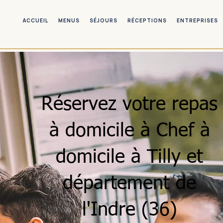
ACCUEIL
MENUS
SÉJOURS
RÉCEPTIONS
ENTREPRISES
Réservez votre repas
à domicile à Chef à
domicile à Tilly et
département de
l'Indre (36)