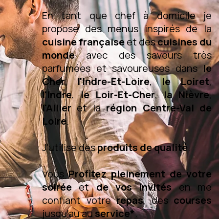
En tant que chef à domicile je
propose des menus inspirés de la
cuisine française
et des
cuisines du
monde
avec des saveurs très
parfumées et savoureuses dans
le
Cher
,
l'Indre-Et-Loire
,
le Loiret
,
l'Indre
,
le Loir-Et-Cher
,
la Nièvre
,
l'Allier
et la
région Centre-Val de
Loire
.
J'utilise des
produits de qualité
.
Vous
Profitez pleinement de votre
soirée
et
de vos invités
en me
confiant votre
repas
, des
courses
jusqu'au au
service*
.