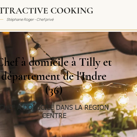
TTRACTIVE COOKING
Stéphane Roger - Chef privé
Chef à domicile à Tilly et
département de l'Indre
(36)
CHEF A DOMICILE DANS LA REGION
CENTRE