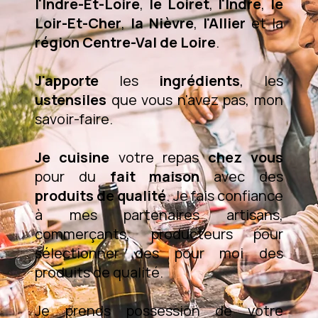
l'Indre-Et-Loire
,
le Loiret
,
l'Indre
,
le
Loir-Et-Cher
,
la Nièvre
,
l'Allier
et la
région Centre-Val de Loire
.
J'apporte
les
ingrédients
, les
ustensiles
que vous n'avez pas, mon
savoir-faire.
Je cuisine
votre repas
chez vous
pour du
fait maison
avec des
produits de qualité
. Je fais confiance
à mes partenaires artisans,
commerçants, producteurs pour
sélectionner des pour moi des
produits de qualité.
Je prends possession de votre