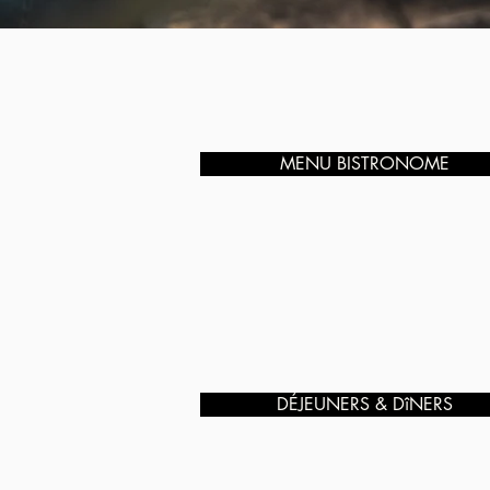
MENU BISTRONOME
DÉJEUNERS & DîNERS