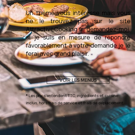
Un thème vous intéresse mais vous
ne le trouvez pas sur le site
AttractiveCooking.fr,
demandez-moi
,
si je suis en mesure de répondre
favorablement à votre demande je le
ferai avec grand plaisir.
VOIR LES MENUS
*
Les prix s'entendent TTC, ingrédients et cuisine
inclus, hors frais de service et frais de déplacement.