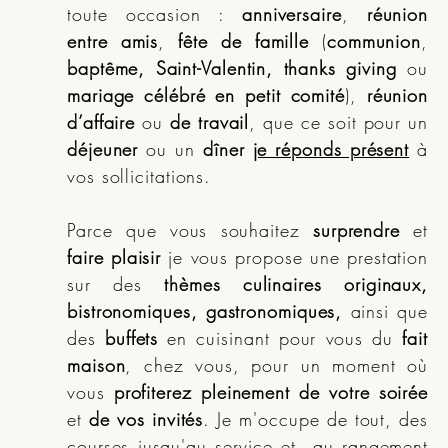
toute occasion :
anniversaire
,
réunion
entre amis
,
fête de famille
(
communion
,
baptême, Saint-Valentin, thanks giving
ou
mariage célébré en petit comité
),
réunion
d’affaire
ou
de travail
, que ce soit pour un
déjeuner
ou un
dîner
je réponds présent
à
vos sollicitations.
Parce que vous souhaitez
surprendre
et
faire plaisir
je vous propose une prestation
sur des
thèmes culinaires originaux,
bistronomiques, gastronomiques,
ainsi que
des
buffets
en cuisinant pour vous du
fait
maison
, chez vous, pour un moment où
vous
profiterez pleinement de votre soirée
et
de vos invités
. Je m'occupe de tout, des
courses jusqu'au service et au rangement