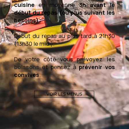
cuisine
en moyenne
3h avant le
début du repas (ou plus suivant les
besoins)
.
Début du repas au plus tard à 21h30
(13h30 le midi).
De votre côté vous
prévoyez les
boissons
et pensez à
prévenir vos
convives
.
VOIR LES MENUS