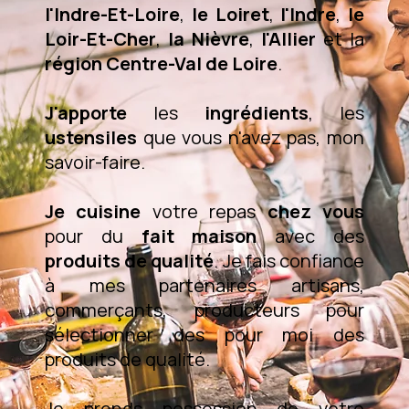
l'Indre-Et-Loire
,
le Loiret
,
l'Indre
,
le
Loir-Et-Cher
,
la Nièvre
,
l'Allier
et la
région Centre-Val de Loire
.
J'apporte
les
ingrédients
, les
ustensiles
que vous n'avez pas, mon
savoir-faire.
Je cuisine
votre repas
chez vous
pour du
fait maison
avec des
produits de qualité
. Je fais confiance
à mes partenaires artisans,
commerçants, producteurs pour
sélectionner des pour moi des
produits de qualité.
Je prends possession de votre