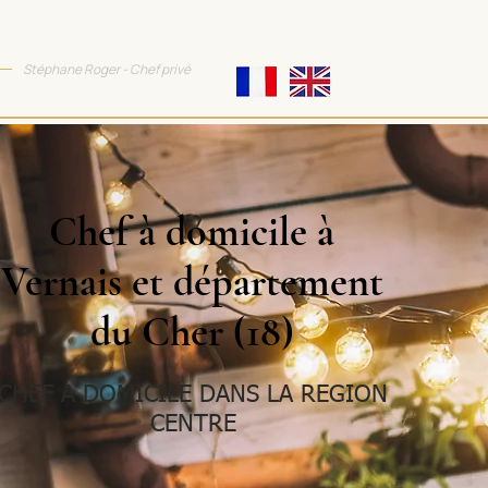
TTRACTIVE COOKING
Stéphane Roger - Chef privé
Chef à domicile à
Vernais et département
du Cher (18)
CHEF A DOMICILE DANS LA REGION
CENTRE