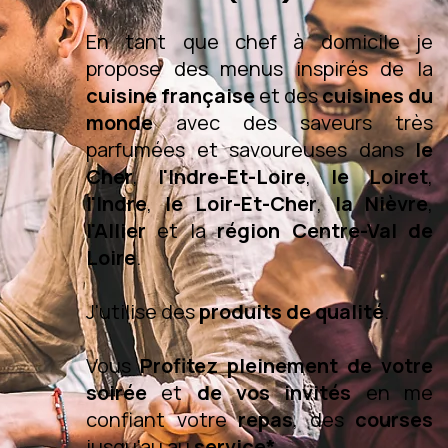
En tant que chef à domicile je
propose des menus inspirés de la
cuisine française
et des
cuisines du
monde
avec des saveurs très
parfumées et savoureuses dans
le
Cher
,
l'Indre-Et-Loire
,
le Loiret
,
l'Indre
,
le Loir-Et-Cher
,
la Nièvre
,
l'Allier
et la
région Centre-Val de
Loire
.
J'utilise des
produits de qualité
.
Vous
Profitez pleinement de votre
soirée
et
de vos invités
en me
confiant votre
repas
, des
courses
jusqu'au au
service*
.