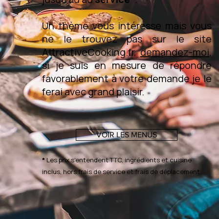
Un thème vous intéresse mais vous
ne le trouvez pas sur le site
AttractiveCooking.fr,
demandez-moi
,
si je suis en mesure de répondre
favorablement à votre demande je le
ferai avec grand plaisir.
VOIR LES MENUS
*
Les prix s'entendent TTC, ingrédients et cuisine
inclus, hors frais de service et frais de déplacement.