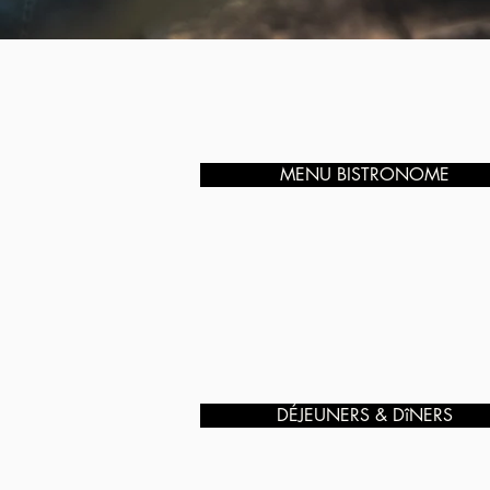
MENU BISTRONOME
DÉJEUNERS & DîNERS