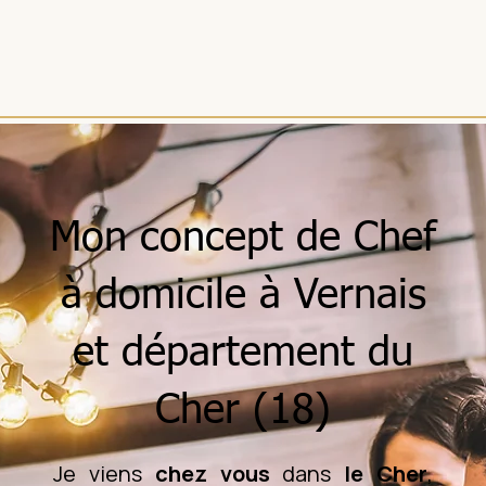
Mon concept de Chef
à domicile à Vernais
et département du
Cher (18)
Je viens
chez vous
dans
le Cher
,