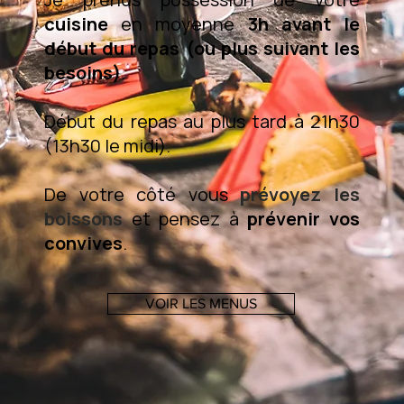
cuisine
en moyenne
3h avant le
début du repas (ou plus suivant les
besoins)
.
Début du repas au plus tard à 21h30
(13h30 le midi).
De votre côté vous
prévoyez les
boissons
et pensez à
prévenir vos
convives
.
VOIR LES MENUS