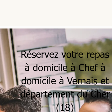
ACCUEIL
MENUS
SÉJOURS
RÉCEPTIONS
ENTREPRISES
Réservez votre repas
à domicile à Chef à
domicile à Vernais et
département du Cher
(18)