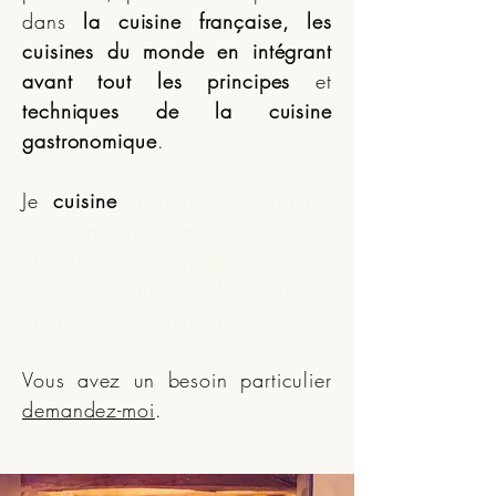
dans
la cuisine française, les
cuisines du monde
en intégrant
avant tout les principes
et
techniques de la cuisine
gastronomique
.
Je
cuisine
à partir de produits
frais, majoritairement de saison
et surtout de qualité sur des
thèmes variés de cuisine
française et du monde
.
Vous avez un besoin particulier
demandez-moi
.