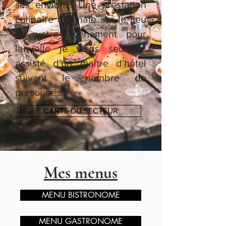
ses envions. Une prestation
culinaire originale sur le lieu
de votre évènement pour
laquelle je viens seul ou
assisté d'un maître d'hôtel
suivant le nombre de
personnes.
CARTE DU SECTEUR
Mes menus
MENU BISTRONOME
MENU GASTRONOME