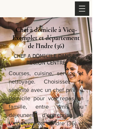
Chef à domicile à Vicq-
Exemplet et département
de l'Indre (36)
CHEF A DOMICILE DANS LA
REGION CENTRE
Courses, cuisine, service et
nettoyage. Choisissez la
sérénité avec un chef privé à
domicile pour vos repas en
famille, entre amis ou
déjeuners d'entreprise à
Vicq-Exemplet - Indre (36) et