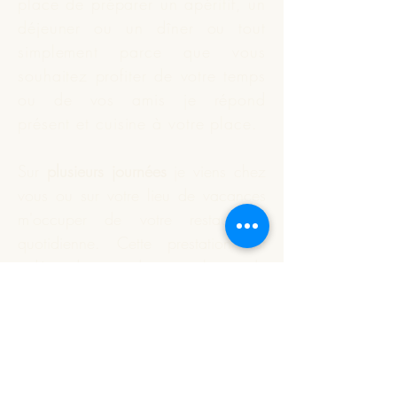
place de préparer un apéritif, un
déjeuner ou un dîner ou tout
simplement parce que vous
souhaitez profiter de votre temps
ou de vos amis je répond
présent et
cuisine
à votre place.
Sur
plusieurs journées
je viens chez
vous ou sur votre lieu de vacances
m'occuper de votre restauration
quotidienne. Cette prestation est
indépendante du nombre de
personnes à déjeuner.
Vous souhaitez que je réalise
votre apéritif dînatoire ou un plat
particulier. Nous définissons