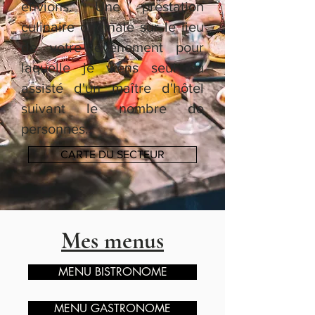
envions. Une prestation
culinaire originale sur le lieu
de votre évènement pour
laquelle je viens seul ou
assisté d'un maître d'hôtel
suivant le nombre de
personnes.
CARTE DU SECTEUR
Mes menus
MENU BISTRONOME
MENU GASTRONOME