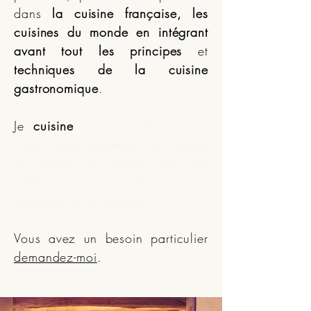
dans
la cuisine française, les
cuisines du monde
en intégrant
avant tout les principes
et
techniques de la cuisine
gastronomique
.
Je
cuisine
à partir de produits
frais, majoritairement de saison
et surtout de qualité sur des
thèmes variés de cuisine
française et du monde
.
Vous avez un besoin particulier
demandez-moi
.