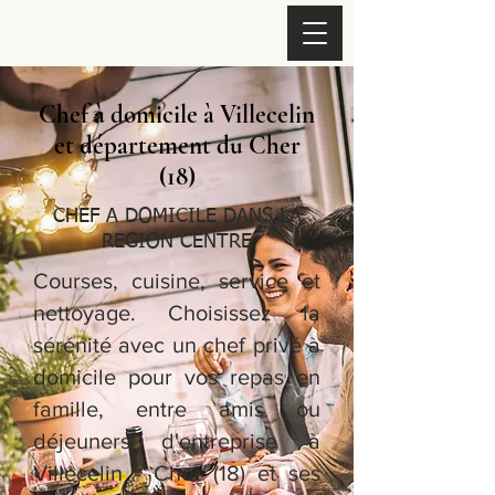
Chef à domicile à Villecelin
et département du Cher
(18)
CHEF A DOMICILE DANS LA
REGION CENTRE
Courses, cuisine, service et
nettoyage. Choisissez la
sérénité avec un chef privé à
domicile pour vos repas en
famille, entre amis ou
déjeuners d'entreprise à
Villecelin - Cher (18) et ses