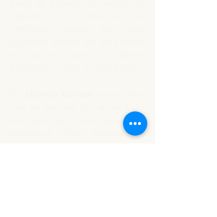
place de préparer un apéritif, un
déjeuner ou un dîner ou tout
simplement parce que vous
souhaitez profiter de votre temps
ou de vos amis je répond
présent et
cuisine
à votre place.
Sur
plusieurs journées
je viens chez
vous ou sur votre lieu de vacances
m'occuper de votre restauration
quotidienne. Cette prestation est
indépendante du nombre de
personnes à déjeuner.
Vous souhaitez que je réalise
votre apéritif dînatoire ou un plat
particulier. Nous définissons