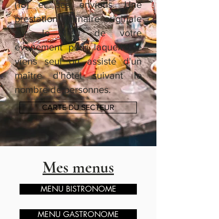
(18) et ses envions. Une
prestation culinaire originale
sur le lieu de votre
évènement pour laquelle je
viens seul ou assisté d'un
maître d'hôtel suivant le
nombre de personnes.
CARTE DU SECTEUR
Mes menus
MENU BISTRONOME
MENU GASTRONOME