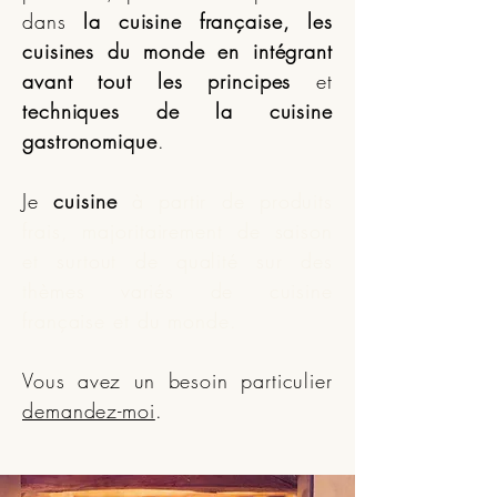
dans
la cuisine française, les
cuisines du monde
en intégrant
avant tout les principes
et
techniques de la cuisine
gastronomique
.
Je
cuisine
à partir de produits
frais, majoritairement de saison
et surtout de qualité sur des
thèmes variés de cuisine
française et du monde
.
Vous avez un besoin particulier
demandez-moi
.