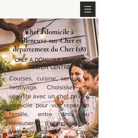
Chef à domicile à
Villeneuve-sur-Cher et
département du Cher (18)
CHEF A DOMICILE DANS LA
REGION CENTRE
Courses, cuisine, service et
nettoyage. Choisissez la
sérénité avec un chef privé à
domicile pour vos repas en
famille, entre amis ou
déjeuners d'entreprise à
Villeneuve-sur-Cher - Cher