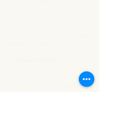
place de préparer un apéritif, un
déjeuner ou un dîner ou tout
simplement parce que vous
souhaitez profiter de votre temps
ou de vos amis je répond
présent et
cuisine
à votre place.
Sur
plusieurs journées
je viens chez
vous ou sur votre lieu de vacances
m'occuper de votre restauration
quotidienne. Cette prestation est
indépendante du nombre de
personnes à déjeuner.
Vous souhaitez que je réalise
votre apéritif dînatoire ou un plat
particulier. Nous définissons